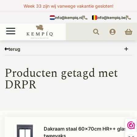
Week 33 zijn wij vanwege vakantie gesloten!
info@kempiq.nl
|
info@kempiq.be
|
Home
Tags
DRPR
terug
Producten getagd met
DRPR
Dakraam staal 60x70cm HR++ glas
tweevaks