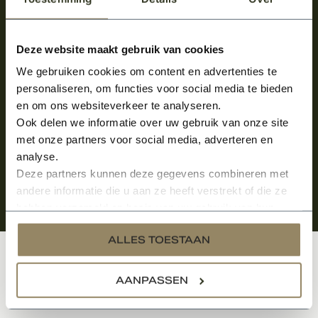
Meld je aan en ontvang het laatste nieuws
over onze kempische bouwstijl!
Deze website maakt gebruik van cookies
We gebruiken cookies om content en advertenties te
Aanmelden voor de nieuwsbrief
personaliseren, om functies voor social media te bieden
en om ons websiteverkeer te analyseren.
Ook delen we informatie over uw gebruik van onze site
met onze partners voor social media, adverteren en
analyse.
Deze partners kunnen deze gegevens combineren met
andere informatie die u aan ze heeft verstrekt of die ze
hebben verzameld op basis van uw gebruik van hun
services.
ALLES TOESTAAN
Klantenservice
AANPASSEN