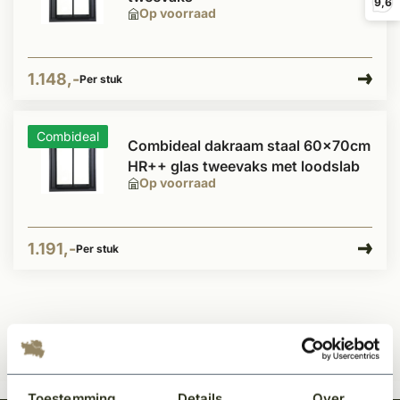
9,6
Op voorraad
1.148,-
Per stuk
Combideal
Combideal dakraam staal 60x70cm
HR++ glas tweevaks met loodslab
Op voorraad
1.191,-
Per stuk
Toestemming
Details
Over