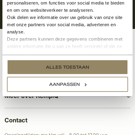
personaliseren, om functies voor social media te bieden
en om ons websiteverkeer te analyseren.
Ook delen we informatie over uw gebruik van onze site
met onze partners voor social media, adverteren en
analyse.
Deze partners kunnen deze gegevens combineren met
Klantenservice
andere informatie die u aan ze heeft verstrekt of die ze
hebben verzameld op basis van uw gebruik van hun
services.
ALLES TOESTAAN
Categorieën
AANPASSEN
Meer over KempíQ
Contact