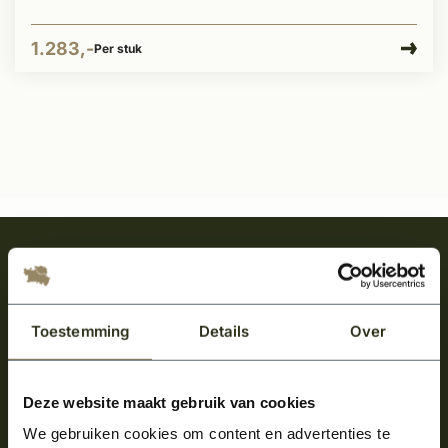
1.283,-
Per stuk
Meld je aan en ontvang het laatste nieuws
over onze kempische bouwstijl!
Aanmelden voor de nieuwsbrief
Toestemming
Details
Over
Deze website maakt gebruik van cookies
We gebruiken cookies om content en advertenties te