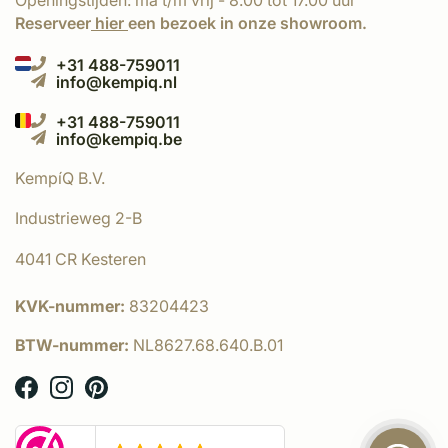
Openingstijden: ma t/m vrij - 8.00 tot 17.00 uur
Reserveer
hier
een bezoek in onze showroom.
+31 488-759011
info@kempiq.nl
+31 488-759011
info@kempiq.be
KempíQ B.V.
Industrieweg 2-B
4041 CR Kesteren
KVK-nummer:
83204423
BTW-nummer:
NL8627.68.640.B.01