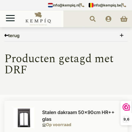
info@kempiq.nl
|
info@kempiq.be
|
Home
Tags
DRF
terug
Producten getagd met
DRF
Stalen dakraam 50x90cm HR++
glas
9,6
Op voorraad