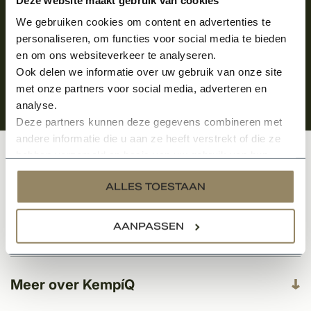
We gebruiken cookies om content en advertenties te
personaliseren, om functies voor social media te bieden
en om ons websiteverkeer te analyseren.
Ook delen we informatie over uw gebruik van onze site
met onze partners voor social media, adverteren en
analyse.
Deze partners kunnen deze gegevens combineren met
andere informatie die u aan ze heeft verstrekt of die ze
hebben verzameld op basis van uw gebruik van hun
Klantenservice
services.
ALLES TOESTAAN
AANPASSEN
Categorieën
Meer over KempíQ