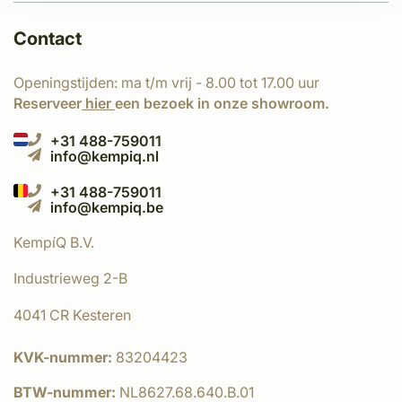
Contact
Openingstijden: ma t/m vrij - 8.00 tot 17.00 uur
Reserveer
hier
een bezoek in onze showroom.
+31 488-759011
info@kempiq.nl
+31 488-759011
info@kempiq.be
KempíQ B.V.
Industrieweg 2-B
4041 CR Kesteren
KVK-nummer:
83204423
BTW-nummer:
NL8627.68.640.B.01