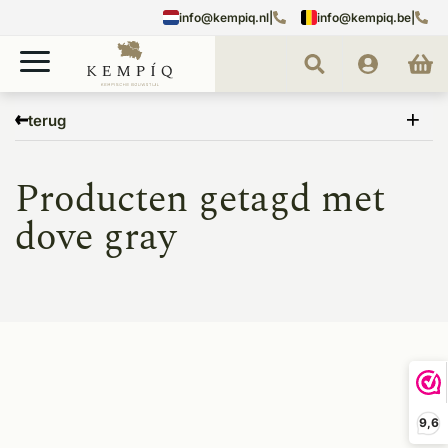
info@kempiq.nl
|
info@kempiq.be
|
Home
Tags
dove gray
terug
Producten getagd met
dove gray
9,6