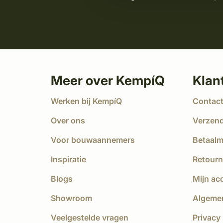
Meer over KempíQ
Klan
Werken bij KempíQ
Contac
Over ons
Verzen
Voor bouwaannemers
Betaal
Inspiratie
Retourn
Blogs
Mijn ac
Showroom
Algeme
Veelgestelde vragen
Privacy 