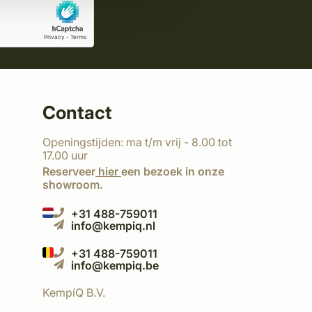
Contact
Openingstijden: ma t/m vrij - 8.00 tot
17.00 uur
Reserveer
hier
een bezoek in onze
showroom.
+31 488-759011
info@kempiq.nl
+31 488-759011
info@kempiq.be
KempíQ B.V.