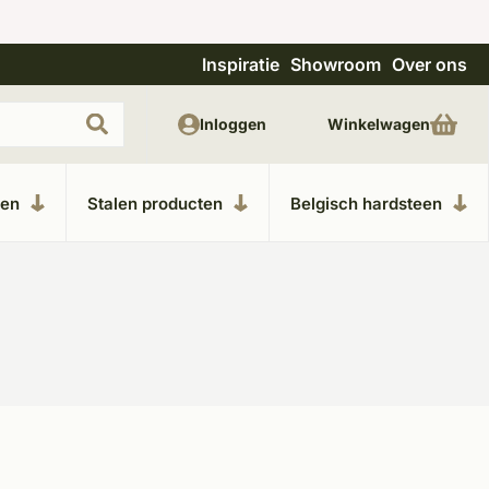
Inspiratie
Showroom
Over ons
Uitgebreide showroom in Kesteren
Unieke m
Inloggen
Winkelwagen
ken
Stalen producten
Belgisch hardsteen