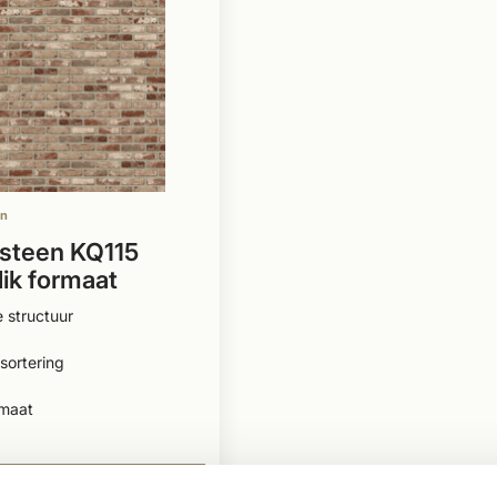
en
steen KQ115
ik formaat
 structuur
sortering
rmaat
-
BEKIJKEN