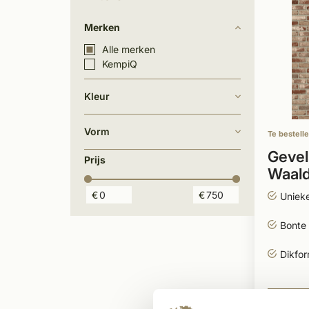
Merken
Alle merken
KempiQ
Kleur
Vorm
Te bestell
Gevel
Prijs
Waald
€
€
Unieke
Bonte 
Dikfo
719,