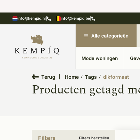
showroom in Kesteren
Unieke materialen in kempische
info@kempiq.nl
|
info@kempiq.be
|
Alle categorieën
Modelwoningen
Gev
Terug
Home
Tags
dikformaat
Producten getagd m
Filters
Filters herstellen