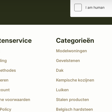
tenservice
Categorieën
t
Modelwoningen
ding
Gevelstenen
methodes
Dak
eren
Kempische kozijnen
count
Luiken
ne voorwaarden
Stalen producten
Policy
Belgisch hardsteen