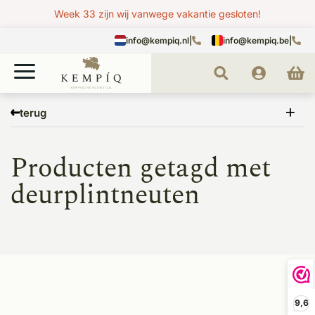
Week 33 zijn wij vanwege vakantie gesloten!
info@kempiq.nl
|
info@kempiq.be
|
Home
Tags
deurplintneuten
terug
Producten getagd met
deurplintneuten
9,6