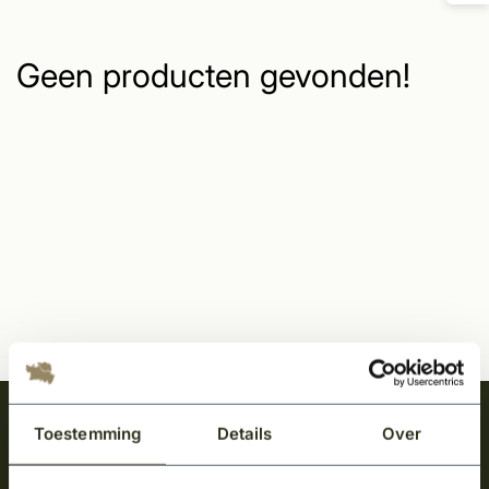
Geen producten gevonden!
Meld je aan en ontvang het laatste nieuws
Toestemming
Details
Over
over onze kempische bouwstijl!