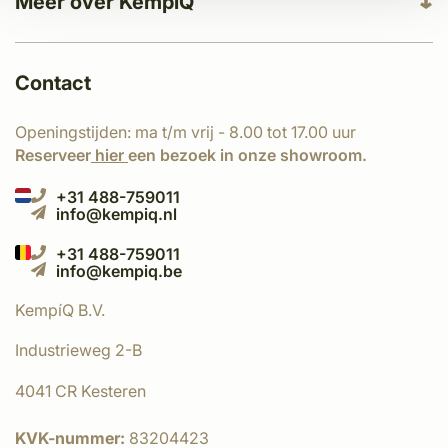
Meer over KempíQ
Contact
Openingstijden: ma t/m vrij - 8.00 tot 17.00 uur
Reserveer
hier
een bezoek in onze showroom.
+31 488-759011
info@kempiq.nl
+31 488-759011
info@kempiq.be
KempíQ B.V.
Industrieweg 2-B
4041 CR Kesteren
KVK-nummer:
83204423