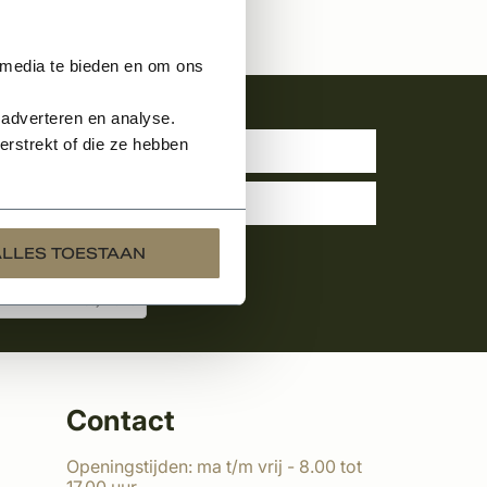
 media te bieden en om ons
uwsbrief
 adverteren en analyse.
rstrekt of die ze hebben
ALLES TOESTAAN
Contact
Openingstijden: ma t/m vrij - 8.00 tot