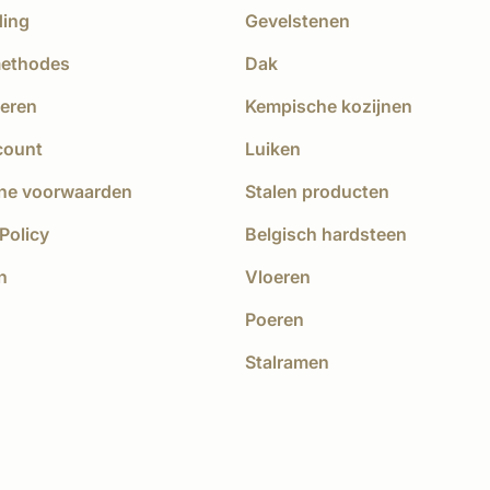
ding
Gevelstenen
methodes
Dak
eren
Kempische kozijnen
count
Luiken
ne voorwaarden
Stalen producten
Policy
Belgisch hardsteen
n
Vloeren
Poeren
Stalramen