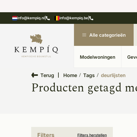
showroom in Kesteren
Unieke materialen in kempische
info@kempiq.nl
|
info@kempiq.be
|
Alle categorieën
Modelwoningen
Gev
Terug
Home
Tags
deurlijsten
Producten getagd me
Filters
Filters herstellen