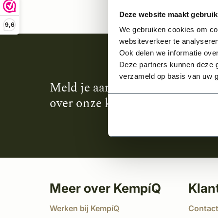
Deze website maakt gebruik
9,6
We gebruiken cookies om cont
websiteverkeer te analyseren
Ook delen we informatie over
Deze partners kunnen deze g
verzameld op basis van uw g
Meld je aan en ontvang het laa
over onze kempische bouwstijl
Meer over KempíQ
Klan
Werken bij KempíQ
Contac