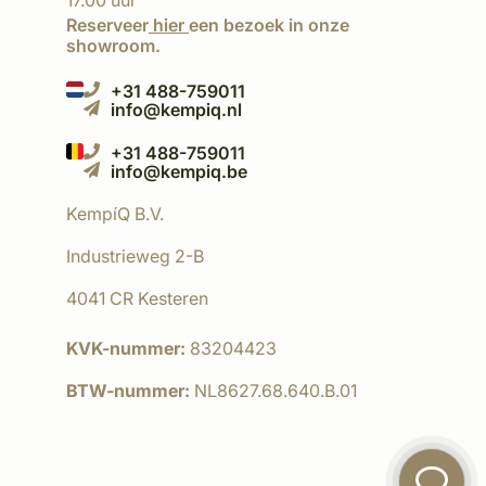
17.00 uur
Reserveer
hier
een bezoek in onze
showroom.
+31 488-759011
info@kempiq.nl
+31 488-759011
info@kempiq.be
KempíQ B.V.
Industrieweg 2-B
4041 CR Kesteren
KVK-nummer:
83204423
BTW-nummer:
NL8627.68.640.B.01