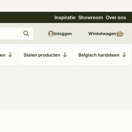
Inspiratie
Showroom
Over ons
Uitgebreide showroom in Kesteren
Unieke m
Inloggen
Winkelwagen
ken
Stalen producten
Belgisch hardsteen