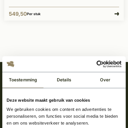
549,50
Per stuk
Meld je aan en ontvang het laatste nieuws
Toestemming
Details
Over
over onze kempische bouwstijl!
Aanmelden voor de nieuwsbrief
Deze website maakt gebruik van cookies
We gebruiken cookies om content en advertenties te
personaliseren, om functies voor social media te bieden
en om ons websiteverkeer te analyseren.