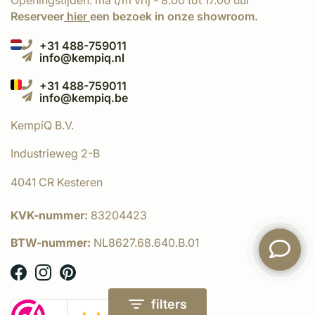
Openingstijden: ma t/m vrij - 8.00 tot 17.00 uur
Reserveer
hier
een bezoek in onze showroom.
+31 488-759011
info@kempiq.nl
+31 488-759011
info@kempiq.be
KempíQ B.V.
Industrieweg 2-B
4041 CR Kesteren
KVK-nummer:
83204423
BTW-nummer:
NL8627.68.640.B.01
filters