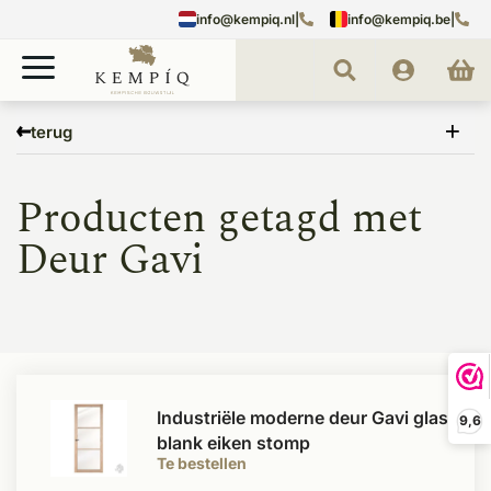
info@kempiq.nl
|
info@kempiq.be
|
Home
Tags
Deur Gavi
terug
Producten getagd met
Deur Gavi
Industriële moderne deur Gavi glas
9,6
blank eiken stomp
Te bestellen