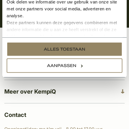
Ook delen we informatie over uw gebruik van onze site
met onze partners voor social media, adverteren en
analyse.
Deze partners kunnen deze gegevens combineren met
andere informatie die u aan ze heeft verstrekt of die ze
hebben verzameld op basis van uw gebruik van hun
services.
Klantenservice
ALLES TOESTAAN
AANPASSEN
Categorieën
Meer over KempíQ
Contact