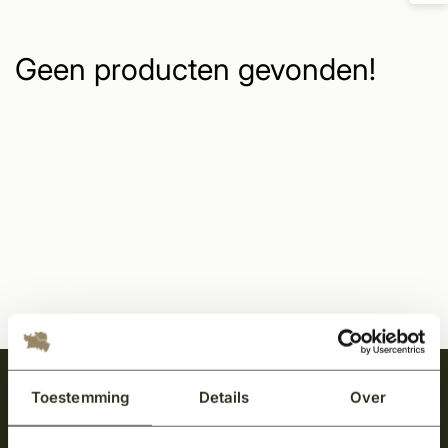
Geen producten gevonden!
Meld je aan en ontvang het laatste nieuws
Toestemming
Details
Over
over onze kempische bouwstijl!