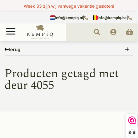
Week 33 zijn wij vanwege vakantie gesloten!
info@kempiq.nl
|
info@kempiq.be
|
Home
Tags
deur 4055
terug
Producten getagd met
deur 4055
9,6