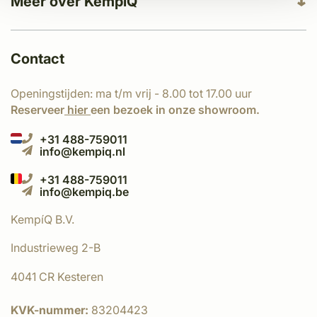
Meer over KempíQ
Contact
Openingstijden: ma t/m vrij - 8.00 tot 17.00 uur
Reserveer
hier
een bezoek in onze showroom.
+31 488-759011
info@kempiq.nl
+31 488-759011
info@kempiq.be
KempíQ B.V.
Industrieweg 2-B
4041 CR Kesteren
KVK-nummer:
83204423