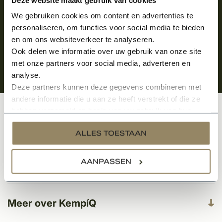
We gebruiken cookies om content en advertenties te
personaliseren, om functies voor social media te bieden
en om ons websiteverkeer te analyseren.
Ook delen we informatie over uw gebruik van onze site
met onze partners voor social media, adverteren en
analyse.
Deze partners kunnen deze gegevens combineren met
andere informatie die u aan ze heeft verstrekt of die ze
hebben verzameld op basis van uw gebruik van hun
Klantenservice
services.
ALLES TOESTAAN
AANPASSEN
Categorieën
Meer over KempíQ