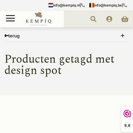
info@kempiq.nl
|
info@kempiq.be
|
Home
Tags
design spot
terug
Producten getagd met
design spot
9,6