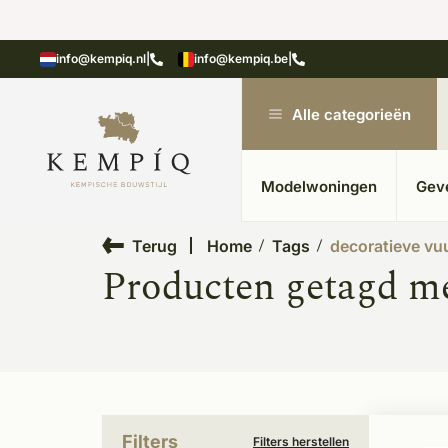
showroom in Kesteren
Unieke materialen in kempische
info@kempiq.nl
|
info@kempiq.be
|
Alle categorieën
Modelwoningen
Gev
Terug
Home
Tags
decoratieve vu
Producten getagd me
Filters
Filters herstellen