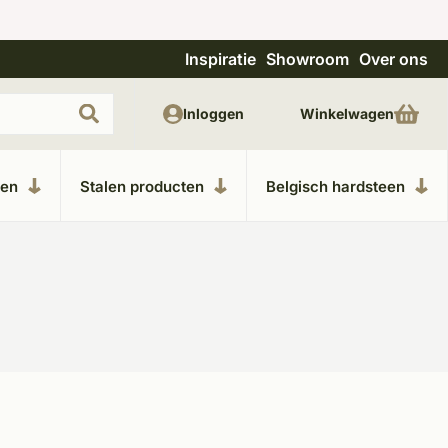
Inspiratie
Showroom
Over ons
Uitgebreide showroom in Kesteren
Unieke m
Inloggen
Winkelwagen
ken
Stalen producten
Belgisch hardsteen