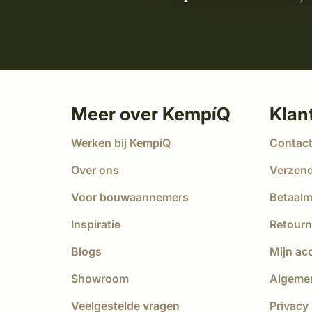
Meer over KempíQ
Klan
Werken bij KempíQ
Contac
Over ons
Verzen
Voor bouwaannemers
Betaal
Inspiratie
Retourn
Blogs
Mijn ac
Showroom
Algeme
Veelgestelde vragen
Privacy 