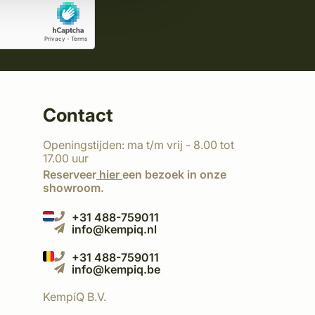
Contact
Openingstijden: ma t/m vrij - 8.00 tot
17.00 uur
Reserveer
hier
een bezoek in onze
showroom.
+31 488-759011
info@kempiq.nl
+31 488-759011
info@kempiq.be
KempíQ B.V.