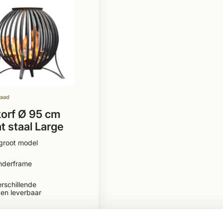
raad
orf Ø 95 cm
t staal Large
groot model
nderframe
erschillende
en leverbaar
0,60