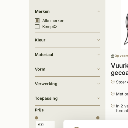
Merken
Alle merken
KempiQ
Kleur
Materiaal
Op voor
Vuurk
Vorm
gecoa
Stoer 
Verwerking
Met o
Toepassing
In 2 v
Prijs
format
1.00
€
€