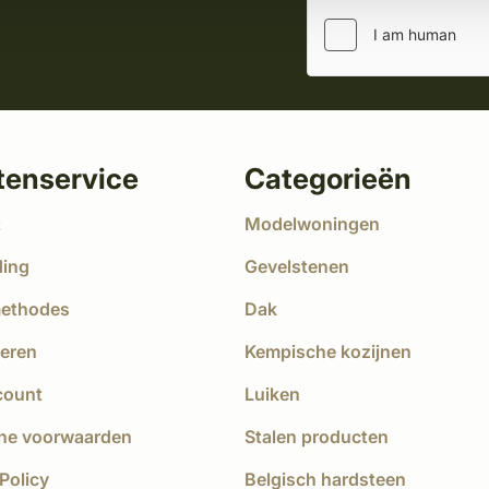
tenservice
Categorieën
t
Modelwoningen
ding
Gevelstenen
methodes
Dak
eren
Kempische kozijnen
count
Luiken
ne voorwaarden
Stalen producten
Policy
Belgisch hardsteen