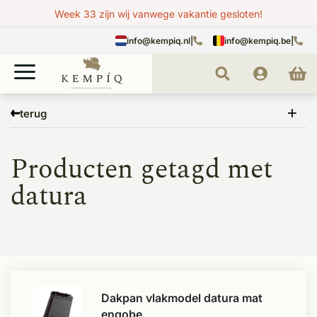
Week 33 zijn wij vanwege vakantie gesloten!
info@kempiq.nl
|
info@kempiq.be
|
Home
Tags
datura
terug
Producten getagd met
datura
Dakpan vlakmodel datura mat
engobe