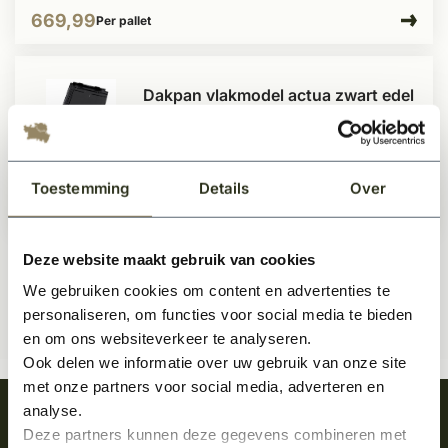
669,99
Per pallet
Dakpan vlakmodel actua zwart edel
engobe
Te bestellen
Toestemming
Details
Over
653,50
Per pallet
Deze website maakt gebruik van cookies
We gebruiken cookies om content en advertenties te
personaliseren, om functies voor social media te bieden
en om ons websiteverkeer te analyseren.
Ook delen we informatie over uw gebruik van onze site
met onze partners voor social media, adverteren en
analyse.
Meld je aan en ontvang het laatste nieuws
Deze partners kunnen deze gegevens combineren met