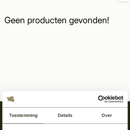
Geen producten gevonden!
Meld je aan en ontvang het laatste nieuws
Toestemming
Details
Over
over onze kempische bouwstijl!