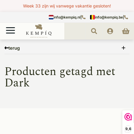
Week 33 zijn wij vanwege vakantie gesloten!
info@kempiq.nl
|
info@kempiq.be
|
Home
Tags
Dark
terug
Producten getagd met
Dark
9,6