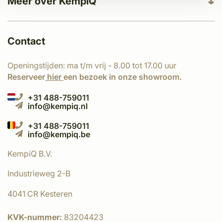
Meer over KempíQ
Contact
Openingstijden: ma t/m vrij - 8.00 tot 17.00 uur
Reserveer
hier
een bezoek in onze showroom.
+31 488-759011
info@kempiq.nl
+31 488-759011
info@kempiq.be
KempíQ B.V.
Industrieweg 2-B
4041 CR Kesteren
KVK-nummer:
83204423