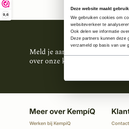
Deze website maakt gebruik
9,6
We gebruiken cookies om cont
websiteverkeer te analyseren
Ook delen we informatie over
Deze partners kunnen deze g
verzameld op basis van uw g
Meld je aan en ontvang het laa
over onze kempische bouwstijl
Meer over KempíQ
Klan
Werken bij KempíQ
Contac