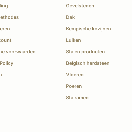
ding
Gevelstenen
methodes
Dak
eren
Kempische kozijnen
count
Luiken
ne voorwaarden
Stalen producten
Policy
Belgisch hardsteen
n
Vloeren
Poeren
Stalramen