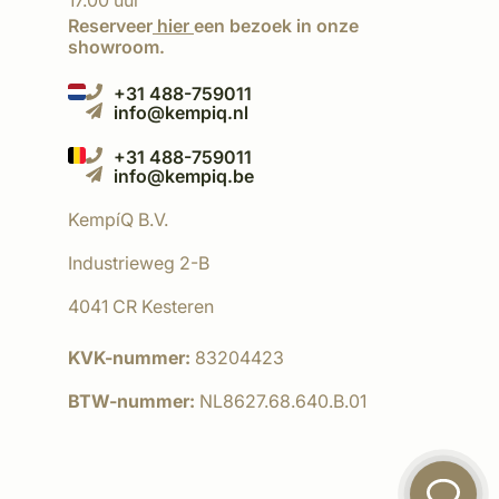
17.00 uur
Reserveer
hier
een bezoek in onze
showroom.
+31 488-759011
info@kempiq.nl
+31 488-759011
info@kempiq.be
KempíQ B.V.
Industrieweg 2-B
4041 CR Kesteren
KVK-nummer:
83204423
BTW-nummer:
NL8627.68.640.B.01