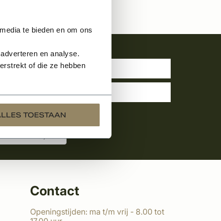
 media te bieden en om ons
uwsbrief
 adverteren en analyse.
rstrekt of die ze hebben
ALLES TOESTAAN
Contact
Openingstijden: ma t/m vrij - 8.00 tot