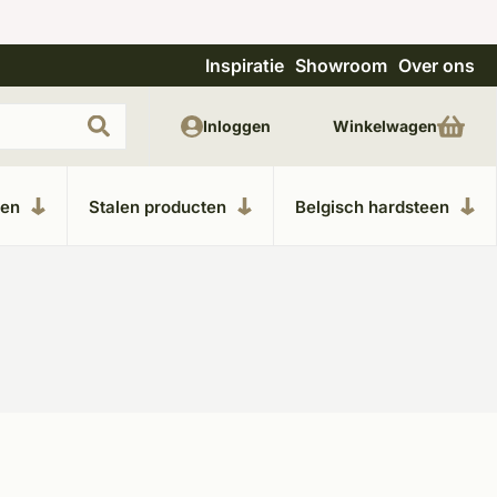
Inspiratie
Showroom
Over ons
Uitgebreide showroom in Kesteren
Unieke m
Inloggen
Winkelwagen
ken
Stalen producten
Belgisch hardsteen