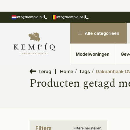
showroom in Kesteren
Unieke materialen in kempische
info@kempiq.nl
|
info@kempiq.be
|
Alle categorieën
Modelwoningen
Gev
Terug
Home
Tags
Dakpanhaak O
Producten getagd 
Filters
Filters herstellen