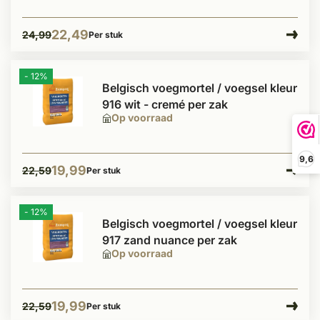
22,49
24,99
Per stuk
- 12%
Belgisch voegmortel / voegsel kleur
916 wit - cremé per zak
Op voorraad
9,6
19,99
22,59
Per stuk
- 12%
Belgisch voegmortel / voegsel kleur
917 zand nuance per zak
Op voorraad
19,99
22,59
Per stuk