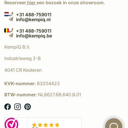
Reserveer
hier
een bezoek in onze showroom.
+31 488-759011
info@kempiq.nl
+31 488-759011
info@kempiq.be
KempíQ B.V.
Industrieweg 2-B
4041 CR Kesteren
KVK-nummer:
83204423
BTW-nummer:
NL8627.68.640.B.01