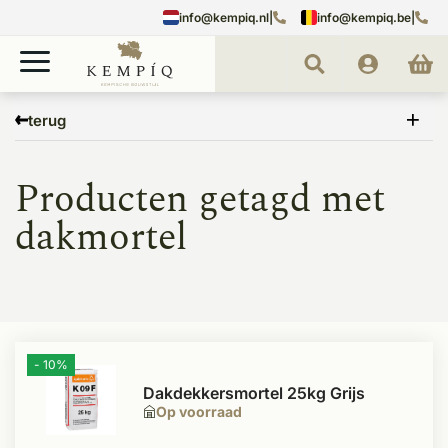
info@kempiq.nl
|
info@kempiq.be
|
Home
Tags
dakmortel
terug
Producten getagd met
dakmortel
- 10%
Dakdekkersmortel 25kg Grijs
Op voorraad