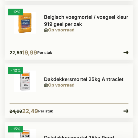
- 12%
Belgisch voegmortel / voegsel kleur
919 geel per zak
Op voorraad
19,99
22,59
Per stuk
- 10%
Dakdekkersmortel 25kg Antraciet
Op voorraad
22,49
24,99
Per stuk
- 15%
Dakdekkersmortel 25kg Rood