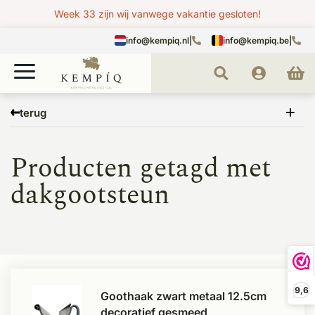
Week 33 zijn wij vanwege vakantie gesloten!
info@kempiq.nl
|
info@kempiq.be
|
Home
Tags
dakgootsteun
terug
Producten getagd met
dakgootsteun
9,6
Goothaak zwart metaal 12.5cm
decoratief gesmeed