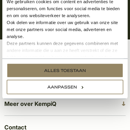
We gebruiken cookies om content en advertenties te
personaliseren, om functies voor social media te bieden
en om ons websiteverkeer te analyseren.
Ook delen we informatie over uw gebruik van onze site
met onze partners voor social media, adverteren en
analyse.
Deze partners kunnen deze gegevens combineren met
andere informatie die u aan ze heeft verstrekt of die ze
Klantenservice
hebben verzameld op basis van uw gebruik van hun
services.
ALLES TOESTAAN
Categorieën
AANPASSEN
Meer over KempíQ
Contact