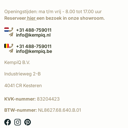
Openingstijden: ma t/m vrij - 8.00 tot 17.00 uur
Reserveer
hier
een bezoek in onze showroom.
+31 488-759011
info@kempiq.nl
+31 488-759011
info@kempiq.be
KempíQ B.V.
Industrieweg 2-B
4041 CR Kesteren
KVK-nummer:
83204423
BTW-nummer:
NL8627.68.640.B.01