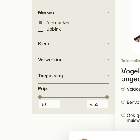
Merken
Alle merken
Ubbink
Kleur
Verwerking
Te bestell
Vogel
Toepassing
onged
Prijs
Voldo
Eenvo
€
€
Ook g
muisw
52,8