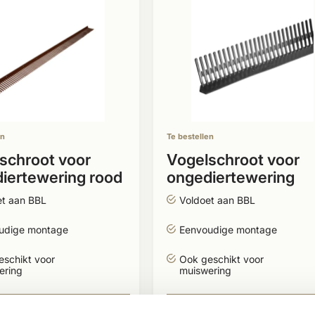
en
Te bestellen
schroot voor
Vogelschroot voor
iertewering rood
ongediertewering
et aan BBL
Voldoet aan BBL
udige montage
Eenvoudige montage
eschikt voor
Ook geschikt voor
ering
muiswering
9
51,29
BEKIJKEN
BEKIJK