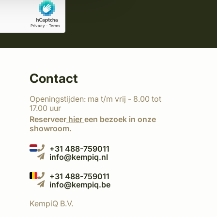
Contact
Openingstijden: ma t/m vrij - 8.00 tot
17.00 uur
Reserveer
hier
een bezoek in onze
showroom.
+31 488-759011
info@kempiq.nl
+31 488-759011
info@kempiq.be
KempíQ B.V.