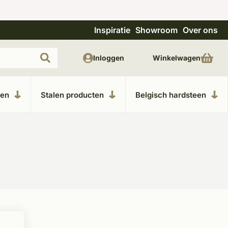
Inspiratie
Showroom
Over ons
Uitgebreide showroom in Kesteren
Unieke m
Inloggen
Winkelwagen
ken
Stalen producten
Belgisch hardsteen