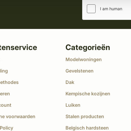
tenservice
Categorieën
t
Modelwoningen
ding
Gevelstenen
methodes
Dak
eren
Kempische kozijnen
count
Luiken
ne voorwaarden
Stalen producten
Policy
Belgisch hardsteen