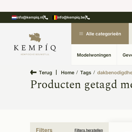
showroom in Kesteren
Unieke materialen in kempische
info@kempiq.nl
|
info@kempiq.be
|
Alle categorieën
Modelwoningen
Gev
Terug
Home
Tags
dakbenodigdh
Producten getagd m
Filters
Filters herstellen