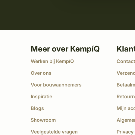
Meer over KempíQ
Klan
Werken bij KempíQ
Contac
Over ons
Verzen
Voor bouwaannemers
Betaal
Inspiratie
Retourn
Blogs
Mijn ac
Showroom
Algeme
Veelgestelde vragen
Privacy 