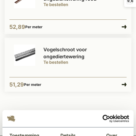
9,6
Te bestellen
52,89
Per meter
Vogelschroot voor
ongediertewering
Te bestellen
51,29
Per meter
Toestemming
Details
Over