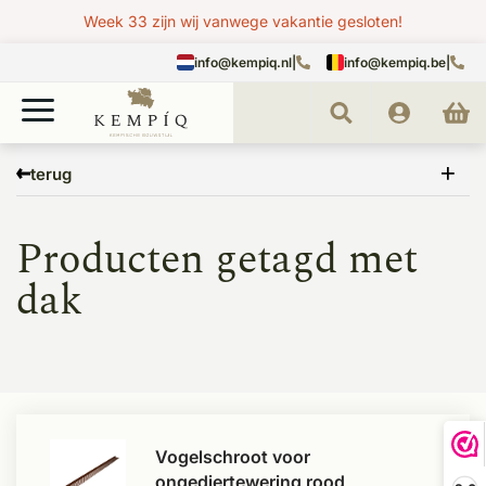
Week 33 zijn wij vanwege vakantie gesloten!
info@kempiq.nl
|
info@kempiq.be
|
Home
Tags
dak
terug
Producten getagd met
dak
Vogelschroot voor
ongediertewering rood