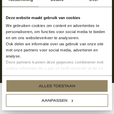
Meld je aan en ontvang het laatste nieuws
over onze kempische bouwstijl!
Deze website maakt gebruik van cookies
We gebruiken cookies om content en advertenties te
Aanmelden voor de nieuwsbrief
personaliseren, om functies voor social media te bieden
en om ons websiteverkeer te analyseren.
Ook delen we informatie over uw gebruik van onze site
met onze partners voor social media, adverteren en
analyse.
Deze partners kunnen deze gegevens combineren met
andere informatie die u aan ze heeft verstrekt of die ze
hebben verzameld op basis van uw gebruik van hun
services.
ALLES TOESTAAN
Klantenservice
AANPASSEN