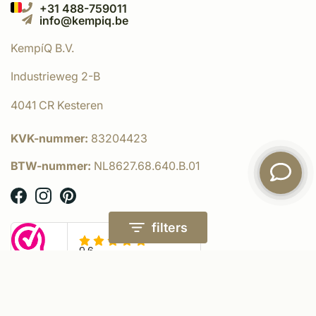
+31 488-759011
info@kempiq.be
KempíQ B.V.
Industrieweg 2-B
4041 CR Kesteren
KVK-nummer:
83204423
BTW-nummer:
NL8627.68.640.B.01
filters
© KempíQ
- Powered by:
emarkable