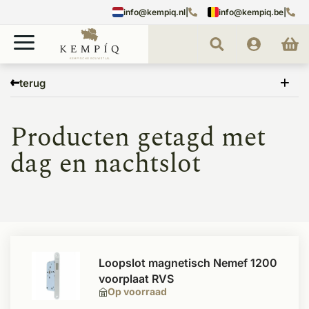
info@kempiq.nl
|
info@kempiq.be
|
Home
Tags
dag en nachtslot
terug
Producten getagd met
dag en nachtslot
Loopslot magnetisch Nemef 1200
voorplaat RVS
Op voorraad