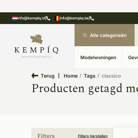
showroom in Kesteren
Unieke materialen in kempische
info@kempiq.nl
|
info@kempiq.be
|
Alle categorieën
Modelwoningen
Gev
Terug
Home
Tags
classico
Producten getagd me
Filters
Filters herstellen