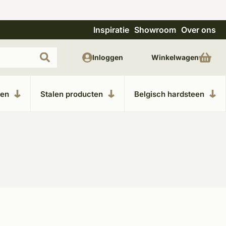
Inspiratie
Showroom
Over ons
Uitgebreide showroom in Kesteren
Unieke m
Inloggen
Winkelwagen
ken
Stalen producten
Belgisch hardsteen