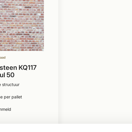
raad
steen KQ117
ul 50
 structuur
 per pallet
mmeld