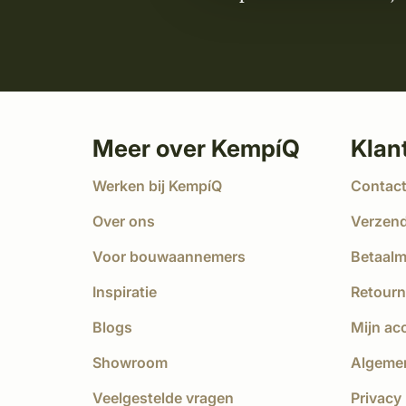
Meer over KempíQ
Klan
Werken bij KempíQ
Contac
Over ons
Verzen
Voor bouwaannemers
Betaal
Inspiratie
Retourn
Blogs
Mijn ac
Showroom
Algeme
Veelgestelde vragen
Privacy 