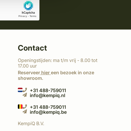
Contact
Openingstijden: ma t/m vrij - 8.00 tot
17.00 uur
Reserveer
hier
een bezoek in onze
showroom.
+31 488-759011
info@kempiq.nl
+31 488-759011
info@kempiq.be
KempíQ B.V.