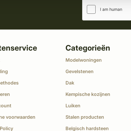
tenservice
Categorieën
t
Modelwoningen
ding
Gevelstenen
methodes
Dak
eren
Kempische kozijnen
count
Luiken
ne voorwaarden
Stalen producten
Policy
Belgisch hardsteen