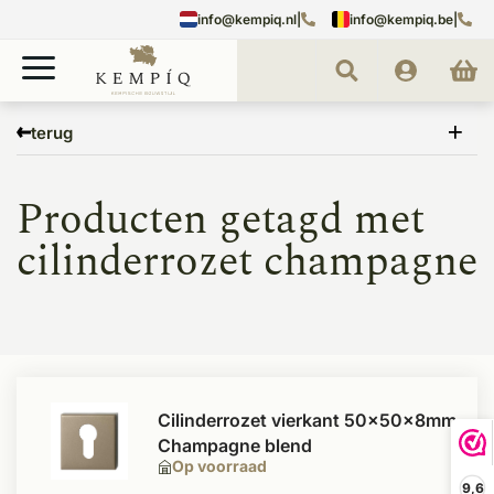
info@kempiq.nl
|
info@kempiq.be
|
Home
Tags
cilinderrozet champagne
terug
Producten getagd met
cilinderrozet champagne
Cilinderrozet vierkant 50x50x8mm
Champagne blend
Op voorraad
9,6