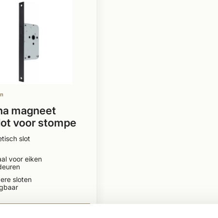
en
na magneet
lot voor stompe
Zwart / Rvs
isch slot
al voor eiken
deuren
ere sloten
jgbaar
0
BEKIJKEN