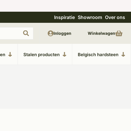
Inspiratie
Showroom
Over ons
Uitgebreide showroom in Kesteren
Unieke m
Inloggen
Winkelwagen
ken
Stalen producten
Belgisch hardsteen