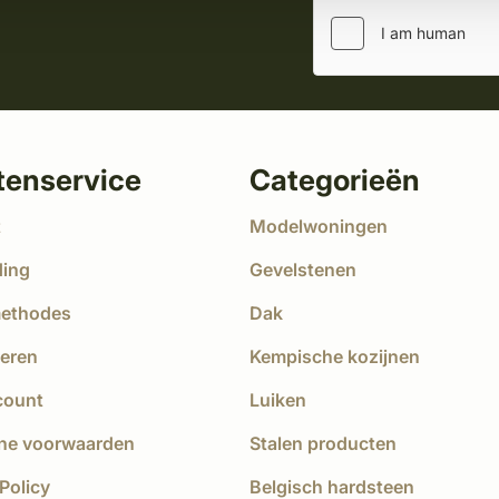
tenservice
Categorieën
t
Modelwoningen
ding
Gevelstenen
methodes
Dak
eren
Kempische kozijnen
count
Luiken
ne voorwaarden
Stalen producten
Policy
Belgisch hardsteen