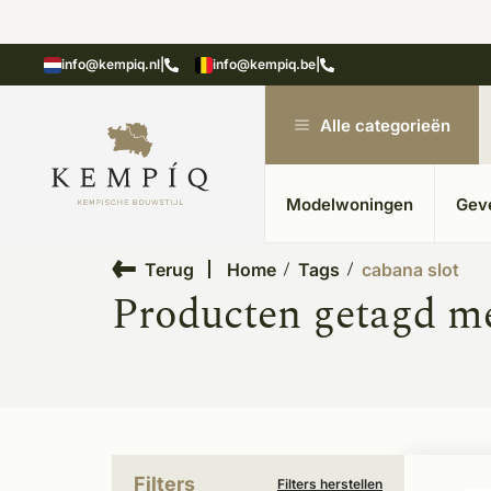
showroom in Kesteren
Unieke materialen in kempische
info@kempiq.nl
|
info@kempiq.be
|
Alle categorieën
Modelwoningen
Gev
Terug
Home
Tags
cabana slot
Producten getagd me
Filters
Filters herstellen