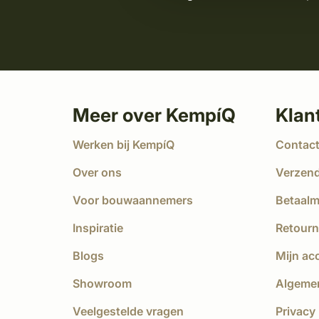
Meer over KempíQ
Klan
Werken bij KempíQ
Contac
Over ons
Verzen
Voor bouwaannemers
Betaal
Inspiratie
Retourn
Blogs
Mijn ac
Showroom
Algeme
Veelgestelde vragen
Privacy 