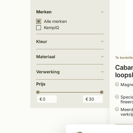
Merken
Alle merken
KempiQ
Kleur
Materiaal
Te bestell
Caba
Verwerking
loops
deur 
Prijs
Magnet
Specia
€
€
fineer
Meerd
verkri
29,5