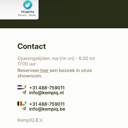
Contact
Openingstijden: ma t/m vrij - 8.00 tot
17.00 uur
Reserveer
hier
een bezoek in onze
showroom.
+31 488-759011
info@kempiq.nl
+31 488-759011
info@kempiq.be
KempíQ B.V.