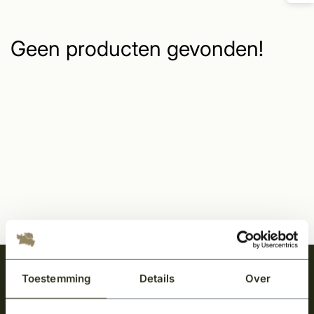
Geen producten gevonden!
Meld je aan en ontvang het laatste nieuws
Toestemming
Details
Over
over onze kempische bouwstijl!