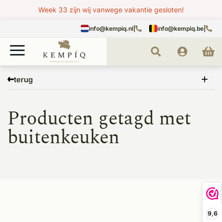
Week 33 zijn wij vanwege vakantie gesloten!
info@kempiq.nl
|
info@kempiq.be
|
Home
Tags
buitenkeuken
terug
Producten getagd met
buitenkeuken
9,6