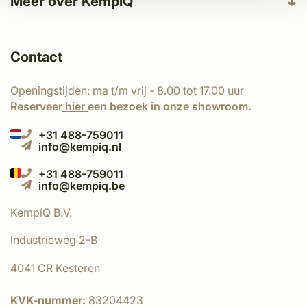
Meer over KempíQ
Contact
Openingstijden: ma t/m vrij - 8.00 tot 17.00 uur
Reserveer
hier
een bezoek in onze showroom.
+31 488-759011
info@kempiq.nl
+31 488-759011
info@kempiq.be
KempíQ B.V.
Industrieweg 2-B
4041 CR Kesteren
KVK-nummer:
83204423