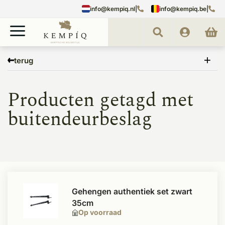
info@kempiq.nl
|
info@kempiq.be
|
Home
Tags
buitendeurbeslag
terug
Producten getagd met
buitendeurbeslag
Gehengen authentiek set zwart
35cm
Op voorraad