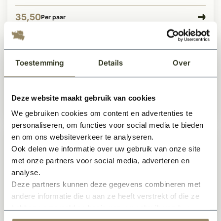
35,50
Per paar
Achterdeurbeslag / deurkruk RVS
Toestemming
Details
Over
mat zwart 19mm
Op voorraad
Deze website maakt gebruik van cookies
59,50
Per paar
We gebruiken cookies om content en advertenties te
personaliseren, om functies voor social media te bieden
en om ons websiteverkeer te analyseren.
Achterdeurbeslag geborsteld RVS
Ook delen we informatie over uw gebruik van onze site
19mm L-model
met onze partners voor social media, adverteren en
Op voorraad
analyse.
Deze partners kunnen deze gegevens combineren met
andere informatie die u aan ze heeft verstrekt of die ze
46,50
Per paar
hebben verzameld op basis van uw gebruik van hun
services.