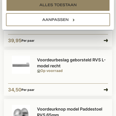
ALLES TOESTAAN
Voordeurbeslag zwart L-model
recht
AANPASSEN
Op voorraad
39,95
Per paar
Voordeurbeslag geborsteld RVS L-
model recht
Op voorraad
34,50
Per paar
Voordeurknop model Paddestoel
RVS 65mm