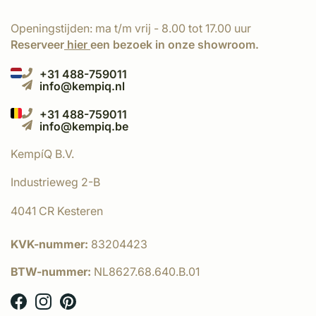
Openingstijden: ma t/m vrij - 8.00 tot 17.00 uur
Reserveer
hier
een bezoek in onze showroom.
+31 488-759011
info@kempiq.nl
+31 488-759011
info@kempiq.be
KempíQ B.V.
Industrieweg 2-B
4041 CR Kesteren
KVK-nummer:
83204423
BTW-nummer:
NL8627.68.640.B.01