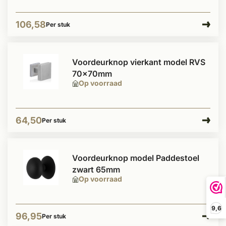
106,58
Per stuk
Voordeurknop vierkant model RVS
70x70mm
Op voorraad
64,50
Per stuk
Voordeurknop model Paddestoel
zwart 65mm
Op voorraad
9,6
96,95
Per stuk