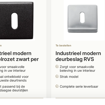
en
Te bestellen
trieel modern
Industrieel modern
elrozet zwart per
deurbeslag RVS
vierkant
voor smaakvolle
Zorgt voor smaakvolle
ng in uw interieur
beleving in uw interieur
al ontwikkeld voor
Strak model
euwste deurtrends
t passend bij de
Complete serie leverbaar
aagse deurstijlen
36,50
BEKIJKEN
BEKIJK