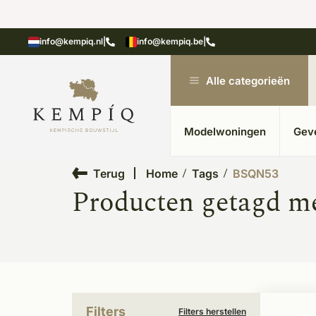
showroom in Kesteren
Unieke materialen in kempische
info@kempiq.nl
|
info@kempiq.be
|
Alle categorieën
Modelwoningen
Gev
Terug
Home
Tags
BSQN53
Producten getagd 
Filters
Filters herstellen