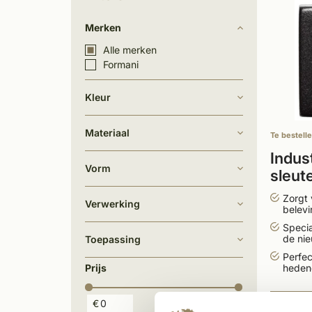
Merken
Alle merken
Formani
Kleur
Materiaal
Te bestell
Indus
Vorm
sleut
stuk
Zorgt 
Verwerking
belevi
Specia
de ni
Toepassing
Perfec
Prijs
hedend
€
€
9,50