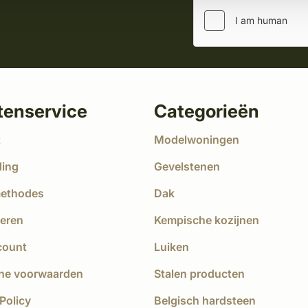
tenservice
Categorieën
t
Modelwoningen
ding
Gevelstenen
methodes
Dak
eren
Kempische kozijnen
count
Luiken
ne voorwaarden
Stalen producten
Policy
Belgisch hardsteen