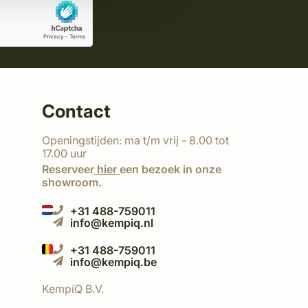
Contact
Openingstijden: ma t/m vrij - 8.00 tot
17.00 uur
Reserveer
hier
een bezoek in onze
showroom.
+31 488-759011
info@kempiq.nl
+31 488-759011
info@kempiq.be
KempíQ B.V.