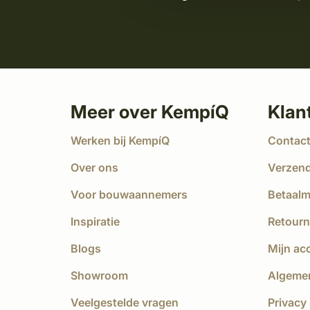
Meer over KempíQ
Klan
Werken bij KempíQ
Contac
Over ons
Verzen
Voor bouwaannemers
Betaal
Inspiratie
Retourn
Blogs
Mijn ac
Showroom
Algeme
Veelgestelde vragen
Privacy 