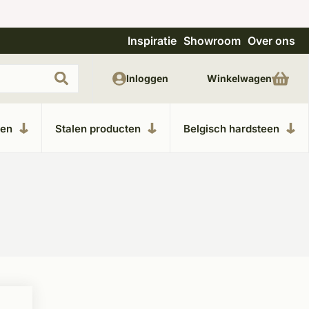
Inspiratie
Showroom
Over ons
Uitgebreide showroom in Kesteren
Unieke m
Inloggen
Winkelwagen
ken
Stalen producten
Belgisch hardsteen