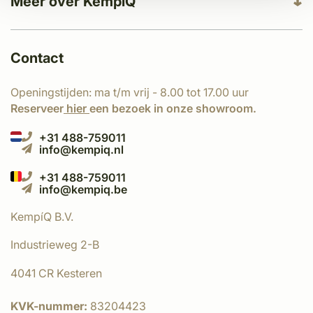
Meer over KempíQ
Contact
Openingstijden: ma t/m vrij - 8.00 tot 17.00 uur
Reserveer
hier
een bezoek in onze showroom.
+31 488-759011
info@kempiq.nl
+31 488-759011
info@kempiq.be
KempíQ B.V.
Industrieweg 2-B
4041 CR Kesteren
KVK-nummer:
83204423