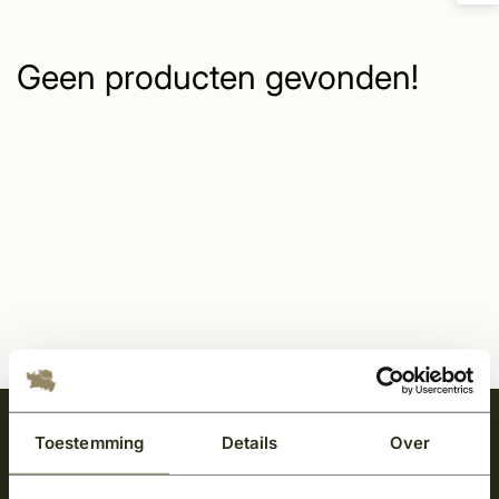
Geen producten gevonden!
Meld je aan en ontvang het laatste nieuws
Toestemming
Details
Over
over onze kempische bouwstijl!