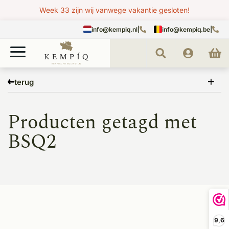
Week 33 zijn wij vanwege vakantie gesloten!
info@kempiq.nl
|
info@kempiq.be
|
Home
Tags
BSQ2
terug
Producten getagd met
BSQ2
9,6