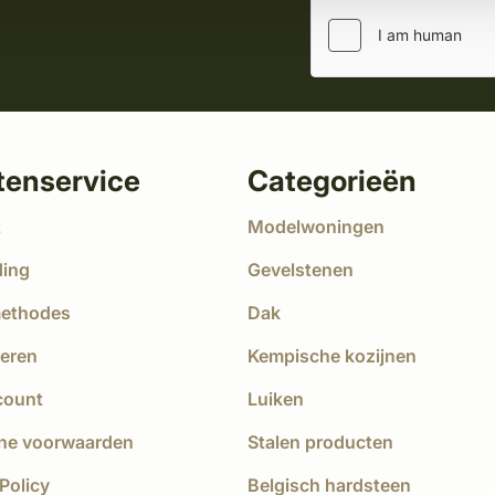
tenservice
Categorieën
t
Modelwoningen
ding
Gevelstenen
methodes
Dak
eren
Kempische kozijnen
count
Luiken
ne voorwaarden
Stalen producten
Policy
Belgisch hardsteen