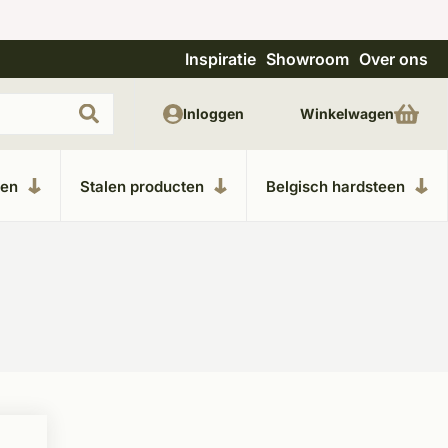
Inspiratie
Showroom
Over ons
Uitgebreide showroom in Kesteren
Unieke m
Inloggen
Winkelwagen
ken
Stalen producten
Belgisch hardsteen