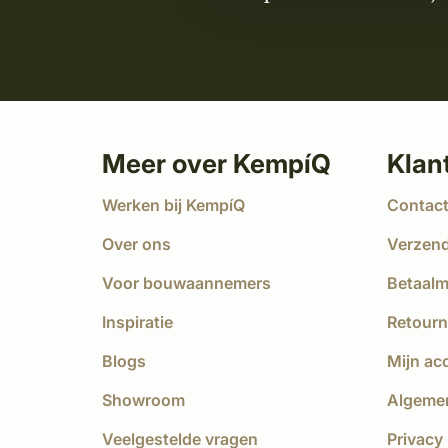
Meer over KempíQ
Klan
Werken bij KempíQ
Contac
Over ons
Verzen
Voor bouwaannemers
Betaal
Inspiratie
Retourn
Blogs
Mijn ac
Showroom
Algeme
Veelgestelde vragen
Privacy 