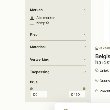
Merken
Alle merken
KempiQ
Kleur
Materiaal
Op voor
Belgi
Verwerking
hards
model
Uniek 
Toepassing
Duurz
Prijs
Pracht
€
€
409