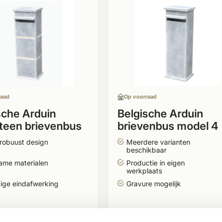
raad
Op voorraad
sche Arduin
Belgische Arduin
teen brievenbus
brievenbus model 4
 4 stripe
robuust design
Meerdere varianten
beschikbaar
ame materialen
Productie in eigen
werkplaats
ige eindafwerking
Gravure mogelijk
,95
358,50