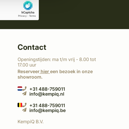
Contact
Openingstijden: ma t/m vrij - 8.00 tot
17.00 uur
Reserveer
hier
een bezoek in onze
showroom.
+31 488-759011
info@kempiq.nl
+31 488-759011
info@kempiq.be
KempíQ B.V.