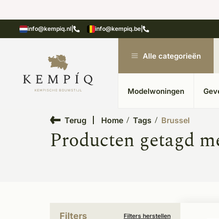
showroom in Kesteren
Unieke materialen in kempische
info@kempiq.nl
|
info@kempiq.be
|
Alle categorieën
Modelwoningen
Gev
Terug
Home
Tags
Brussel
Producten getagd me
Filters
Filters herstellen