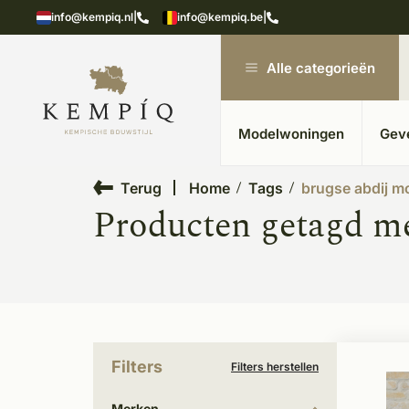
showroom in Kesteren
Unieke materialen in kempische
info@kempiq.nl
|
info@kempiq.be
|
Alle categorieën
Modelwoningen
Gev
Terug
Home
Tags
brugse abdij m
Producten getagd me
Filters
Filters herstellen
Merken