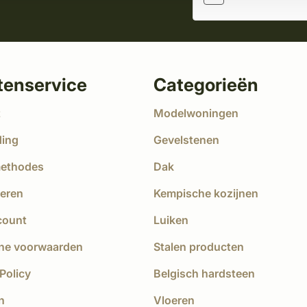
tenservice
Categorieën
t
Modelwoningen
ding
Gevelstenen
methodes
Dak
eren
Kempische kozijnen
count
Luiken
ne voorwaarden
Stalen producten
Policy
Belgisch hardsteen
n
Vloeren