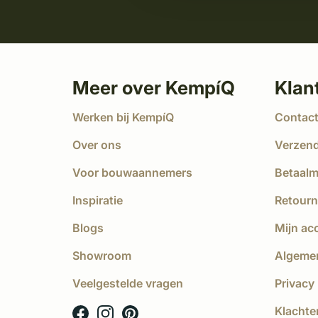
Meer over KempíQ
Klan
Werken bij KempíQ
Contac
Over ons
Verzen
Voor bouwaannemers
Betaal
Inspiratie
Retourn
Blogs
Mijn ac
Showroom
Algeme
Veelgestelde vragen
Privacy 
Klachte