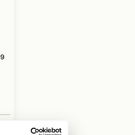
Q9
EN