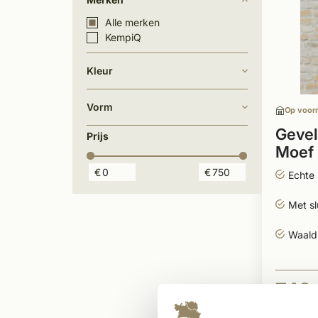
Alle merken
KempiQ
Kleur
Vorm
Op voor
Gevel
Prijs
Moef
€
€
Echte
Met sl
Waald
742,