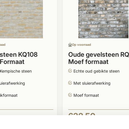
raad
Op voorraad
steen KQ108
Oude gevelsteen R
 Formaat
Moef formaat
 Kempische steen
Echte oud gebikte steen
uierafwerking
Met sluierafwerking
ikformaat
Moef formaat
632,50
-
BEKIJKEN
BEKIJK
Per pallet
Per pallet