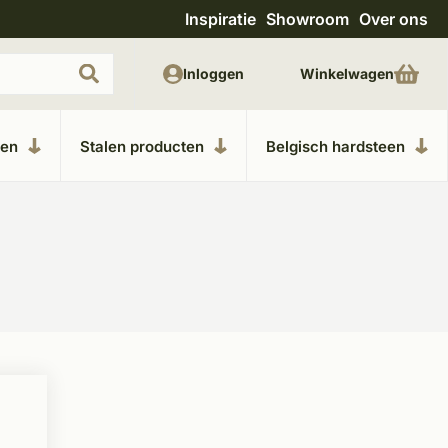
Inspiratie
Showroom
Over ons
Uitgebreide showroom in Kesteren
Unieke m
Inloggen
Winkelwagen
ken
Stalen producten
Belgisch hardsteen