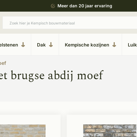
 bouwstijl
Meer dan 20 jaar ervaring
elstenen
Dak
Kempische kozijnen
Lui
oef
t brugse abdij moef