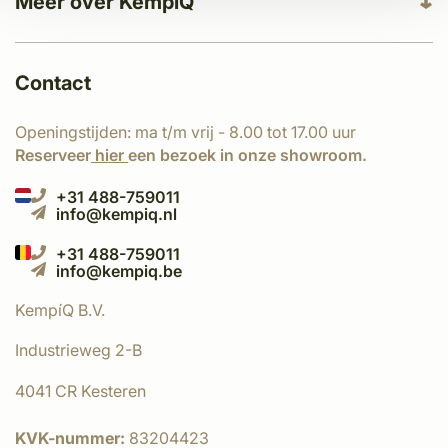
Meer over KempíQ
Contact
Openingstijden: ma t/m vrij - 8.00 tot 17.00 uur
Reserveer
hier
een bezoek in onze showroom.
+31 488-759011
info@kempiq.nl
+31 488-759011
info@kempiq.be
KempíQ B.V.
Industrieweg 2-B
4041 CR Kesteren
KVK-nummer:
83204423