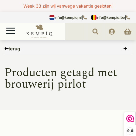
Week 33 zijn wij vanwege vakantie gesloten!
info@kempiq.nl
|
info@kempiq.be
|
Home
Tags
brouwerij pirlot
terug
Producten getagd met
brouwerij pirlot
9,6