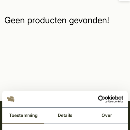
Geen producten gevonden!
Meld je aan en ontvang het laatste nieuws
Toestemming
Details
Over
over onze kempische bouwstijl!