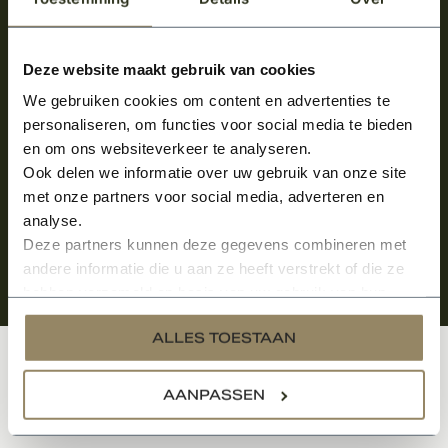
Meld je aan en ontvang het laatste nieuws
over onze kempische bouwstijl!
Deze website maakt gebruik van cookies
We gebruiken cookies om content en advertenties te
Aanmelden voor de nieuwsbrief
personaliseren, om functies voor social media te bieden
en om ons websiteverkeer te analyseren.
Ook delen we informatie over uw gebruik van onze site
met onze partners voor social media, adverteren en
analyse.
Deze partners kunnen deze gegevens combineren met
andere informatie die u aan ze heeft verstrekt of die ze
hebben verzameld op basis van uw gebruik van hun
services.
ALLES TOESTAAN
Klantenservice
AANPASSEN