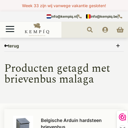
Week 33 zijn wij vanwege vakantie gesloten!
info@kempiq.nl
|
info@kempiq.be
|
Home
Tags
brievenbus malaga
terug
Producten getagd met
brievenbus malaga
Belgische Arduin hardsteen
brievenbus