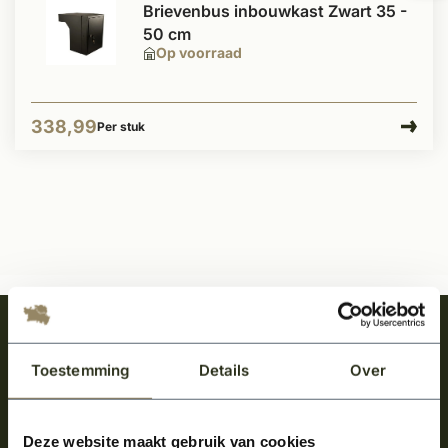
Brievenbus inbouwkast Zwart 35 -
50 cm
Op voorraad
338,99
Per stuk
Meld je aan en ontvang het laatste nieuws
over onze kempische bouwstijl!
Toestemming
Details
Over
Aanmelden voor de nieuwsbrief
Deze website maakt gebruik van cookies