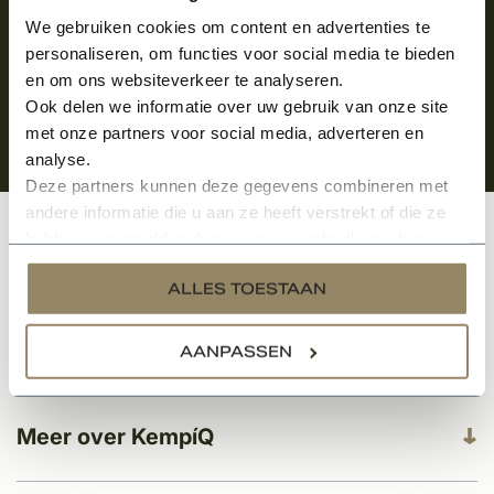
We gebruiken cookies om content en advertenties te
personaliseren, om functies voor social media te bieden
en om ons websiteverkeer te analyseren.
Ook delen we informatie over uw gebruik van onze site
met onze partners voor social media, adverteren en
analyse.
Deze partners kunnen deze gegevens combineren met
andere informatie die u aan ze heeft verstrekt of die ze
hebben verzameld op basis van uw gebruik van hun
Klantenservice
services.
ALLES TOESTAAN
Categorieën
AANPASSEN
Meer over KempíQ