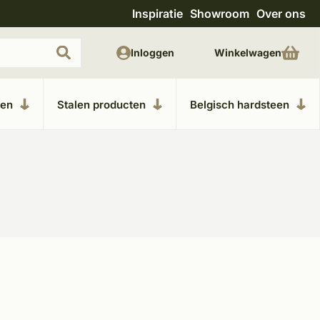
Inspiratie
Showroom
Over ons
Uitgebreide showroom in Kesteren
Unieke m
Inloggen
Winkelwagen
ken
Stalen producten
Belgisch hardsteen