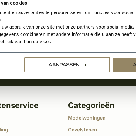
 van cookies
ent en advertenties te personaliseren, om functies voor social
.
Aanmelden voor de nie
 uw gebruik van onze site met onze partners voor social media,
egevens combineren met andere informatie die u aan ze heeft ve
tste nieuws
ebruik van hun services.
!
AANPASSEN
tenservice
Categorieën
t
Modelwoningen
ding
Gevelstenen