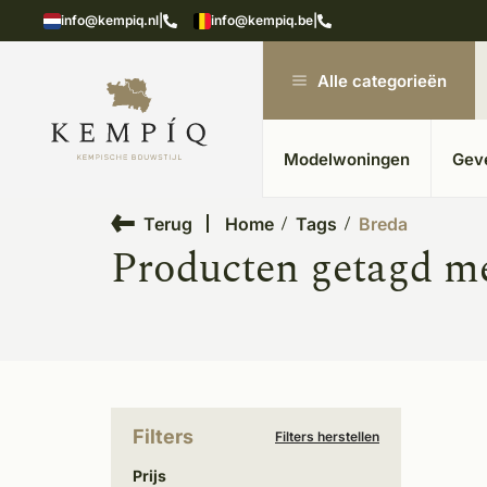
showroom in Kesteren
Unieke materialen in kempische
info@kempiq.nl
|
info@kempiq.be
|
Alle categorieën
Modelwoningen
Gev
Terug
Home
Tags
Breda
Producten getagd m
Filters
Filters herstellen
Prijs