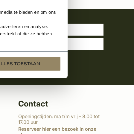
 media te bieden en om ons
uwsbrief
 adverteren en analyse.
rstrekt of die ze hebben
ALLES TOESTAAN
Contact
Openingstijden: ma t/m vrij - 8.00 tot
17.00 uur
Reserveer
hier
een bezoek in onze