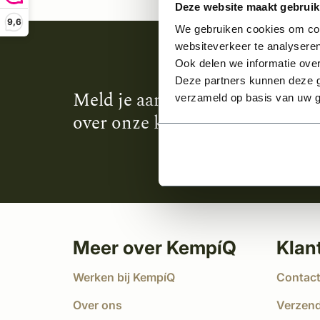
Deze website maakt gebruik
9,6
We gebruiken cookies om cont
websiteverkeer te analyseren
Ook delen we informatie over
Deze partners kunnen deze g
Meld je aan en ontvang het laa
verzameld op basis van uw g
over onze kempische bouwstijl
Meer over KempíQ
Klan
Werken bij KempíQ
Contac
Over ons
Verzen