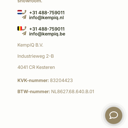
showroom.
+31 488-759011
info@kempiq.nl
+31 488-759011
info@kempiq.be
KempíQ B.V.
Industrieweg 2-B
4041 CR Kesteren
KVK-nummer:
83204423
BTW-nummer:
NL8627.68.640.B.01