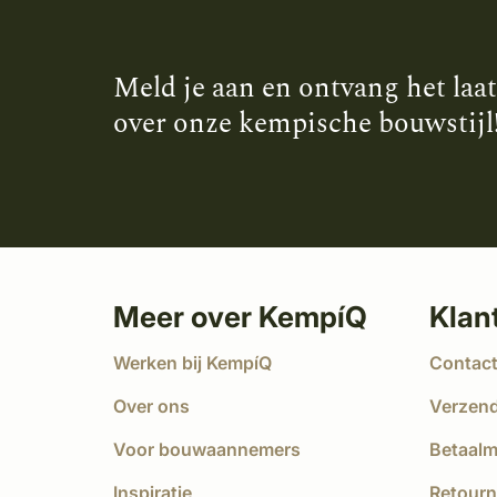
Meld je aan en ontvang het laa
over onze kempische bouwstijl
Meer over KempíQ
Klan
Werken bij KempíQ
Contac
Over ons
Verzen
Voor bouwaannemers
Betaal
Inspiratie
Retourn