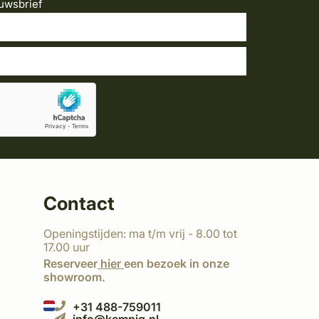
uwsbrief
Contact
Openingstijden: ma t/m vrij - 8.00 tot
17.00 uur
Reserveer
hier
een bezoek in onze
showroom.
+31 488-759011