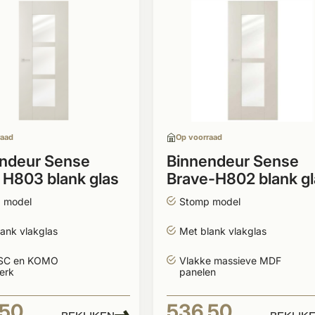
raad
Op voorraad
ndeur Sense
Binnendeur Sense
 H803 blank glas
Brave-H802 blank gl
stomp wit
 model
Stomp model
ank vlakglas
Met blank vlakglas
SC en KOMO
Vlakke massieve MDF
erk
panelen
,50
536,50