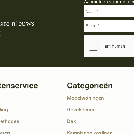
Aanmelden voor de nie
tste nieuws
!
tenservice
Categorieën
t
Modelwoningen
ding
Gevelstenen
methodes
Dak
eren
Kempische kozijnen