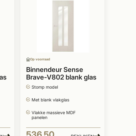
Op voorraad
Binnendeur Sense
as
Brave-V802 blank glas
stomp wit
Stomp model
Met blank vlakglas
Vlakke massieve MDF
panelen
536,50