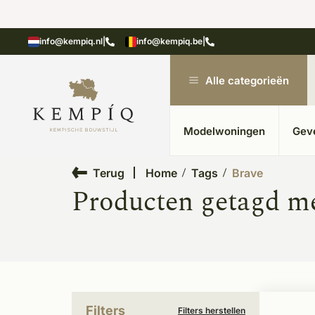
showroom in Kesteren
Unieke materialen in kempische
info@kempiq.nl
|
info@kempiq.be
|
Alle categorieën
Modelwoningen
Gev
Terug
Home
Tags
Brave
Producten getagd m
Filters
Filters herstellen