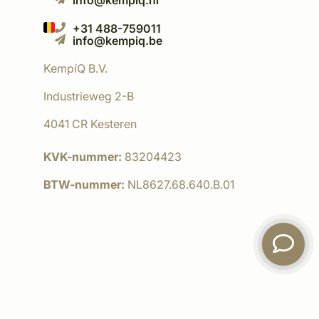
info@kempiq.nl
+31 488-759011
info@kempiq.be
KempíQ B.V.
Industrieweg 2-B
4041 CR Kesteren
KVK-nummer:
83204423
BTW-nummer:
NL8627.68.640.B.01