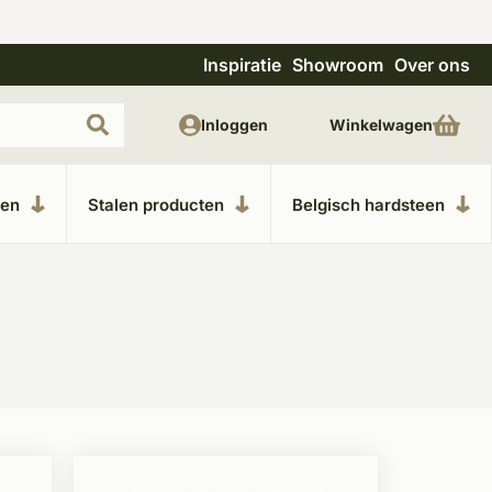
Inspiratie
Showroom
Over ons
Uitgebreide showroom in Kesteren
Unieke m
Inloggen
Winkelwagen
ken
Stalen producten
Belgisch hardsteen