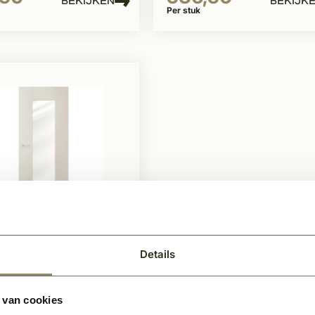
BEKIJKEN
BEKIJK
Per stuk
raad
ndeur Sense
Details
 blank glas wit
 model
 van cookies