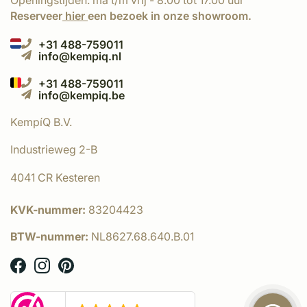
Openingstijden: ma t/m vrij - 8.00 tot 17.00 uur
Reserveer
hier
een bezoek in onze showroom.
+31 488-759011
info@kempiq.nl
+31 488-759011
info@kempiq.be
KempíQ B.V.
Industrieweg 2-B
4041 CR Kesteren
KVK-nummer:
83204423
BTW-nummer:
NL8627.68.640.B.01