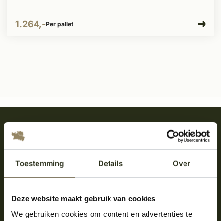
1.264,-
Per pallet
Meld je aan en ontvang het laatste nieuws
over onze kempische bouwstijl!
Aanmelden voor de nieuwsbrief
Toestemming
Details
Over
Deze website maakt gebruik van cookies
We gebruiken cookies om content en advertenties te