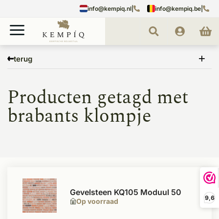
info@kempiq.nl
|
info@kempiq.be
|
Home
Tags
brabants klompje
terug
Producten getagd met
brabants klompje
Gevelsteen KQ105 Moduul 50
9,6
Op voorraad