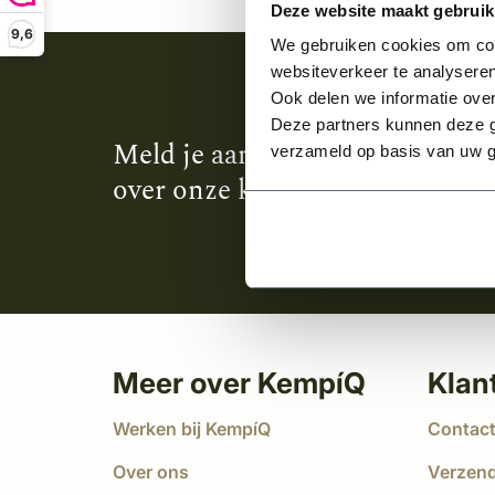
Deze website maakt gebruik
9,6
We gebruiken cookies om cont
websiteverkeer te analyseren
Ook delen we informatie over
Deze partners kunnen deze g
Meld je aan en ontvang het laa
verzameld op basis van uw g
over onze kempische bouwstijl
Meer over KempíQ
Klan
Werken bij KempíQ
Contac
Over ons
Verzen