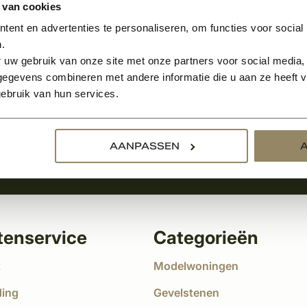
 van cookies
ent en advertenties te personaliseren, om functies voor social
.
Aanmelden voor de nie
 uw gebruik van onze site met onze partners voor social media,
egevens combineren met andere informatie die u aan ze heeft ve
tste nieuws
ebruik van hun services.
!
AANPASSEN
tenservice
Categorieën
t
Modelwoningen
ding
Gevelstenen