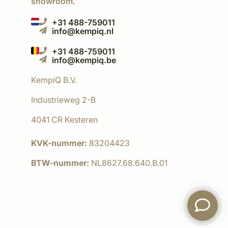
showroom.
+31 488-759011
info@kempiq.nl
+31 488-759011
info@kempiq.be
KempíQ B.V.
Industrieweg 2-B
4041 CR Kesteren
KVK-nummer:
83204423
BTW-nummer:
NL8627.68.640.B.01