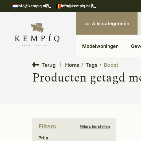
showroom in Kesteren
Unieke materialen in kempische
info@kempiq.nl
|
info@kempiq.be
|
Alle categorieën
Modelwoningen
Gev
Terug
Home
Tags
Boost
Producten getagd m
Filters
Filters herstellen
Prijs