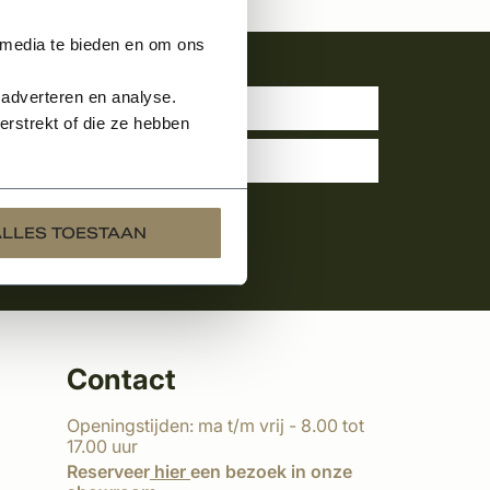
 media te bieden en om ons
uwsbrief
 adverteren en analyse.
rstrekt of die ze hebben
ALLES TOESTAAN
Contact
Openingstijden: ma t/m vrij - 8.00 tot
17.00 uur
Reserveer
hier
een bezoek in onze