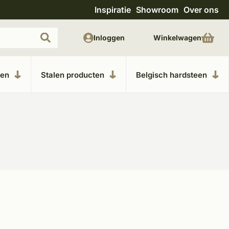
Inspiratie
Showroom
Over ons
Uitgebreide showroom in Kesteren
Unieke m
Inloggen
Winkelwagen
ken
Stalen producten
Belgisch hardsteen