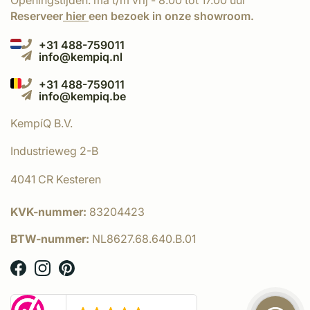
Openingstijden: ma t/m vrij - 8.00 tot 17.00 uur
Reserveer
hier
een bezoek in onze showroom.
+31 488-759011
info@kempiq.nl
+31 488-759011
info@kempiq.be
KempíQ B.V.
Industrieweg 2-B
4041 CR Kesteren
KVK-nummer:
83204423
BTW-nummer:
NL8627.68.640.B.01