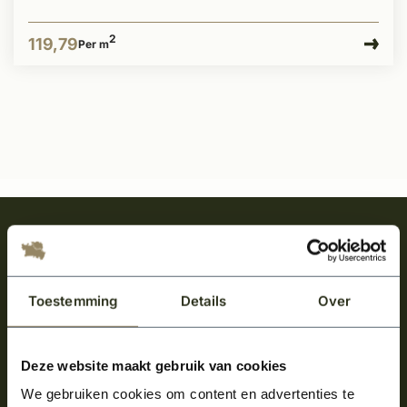
2
119,79
Per m
Meld je aan en ontvang het laatste nieuws
over onze kempische bouwstijl!
Aanmelden voor de nieuwsbrief
Toestemming
Details
Over
Deze website maakt gebruik van cookies
We gebruiken cookies om content en advertenties te