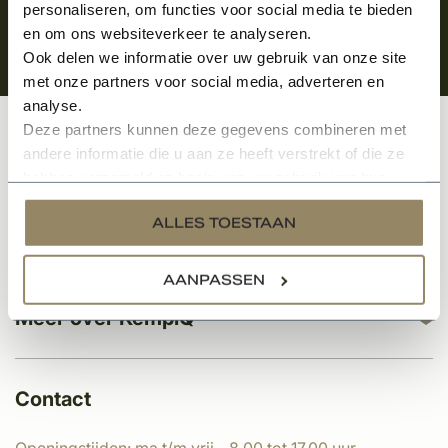
personaliseren, om functies voor social media te bieden
en om ons websiteverkeer te analyseren.
Ook delen we informatie over uw gebruik van onze site
met onze partners voor social media, adverteren en
analyse.
Deze partners kunnen deze gegevens combineren met
Klantenservice
andere informatie die u aan ze heeft verstrekt of die ze
hebben verzameld op basis van uw gebruik van hun
services.
ALLES TOESTAAN
Categorieën
AANPASSEN
Meer over KempíQ
Contact