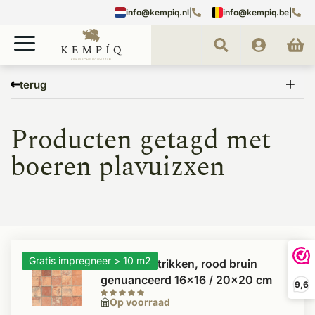
info@kempiq.nl
|
info@kempiq.be
|
Home
Tags
boeren plavuizxen
terug
Producten getagd met
boeren plavuizxen
Gratis impregneer > 10 m2
Antieke estrikken, rood bruin
genuanceerd 16x16 / 20x20 cm
9,6
Op voorraad