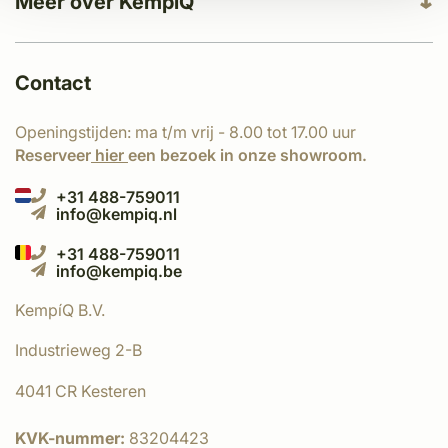
Meer over KempíQ
Contact
Openingstijden: ma t/m vrij - 8.00 tot 17.00 uur
Reserveer
hier
een bezoek in onze showroom.
+31 488-759011
info@kempiq.nl
+31 488-759011
info@kempiq.be
KempíQ B.V.
Industrieweg 2-B
4041 CR Kesteren
KVK-nummer:
83204423