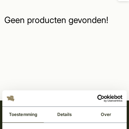
Geen producten gevonden!
Meld je aan en ontvang het laatste nieuws
Toestemming
Details
Over
over onze kempische bouwstijl!