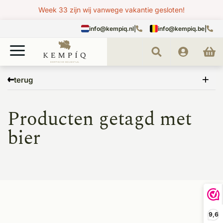
Week 33 zijn wij vanwege vakantie gesloten!
info@kempiq.nl
|
info@kempiq.be
|
Home
Tags
bier
terug
Producten getagd met
bier
9,6