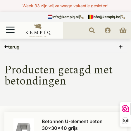
Week 33 zijn wij vanwege vakantie gesloten!
info@kempiq.nl
|
info@kempiq.be
|
Home
Tags
betondingen
terug
Producten getagd met
betondingen
Betonnen U-element beton
9,6
30x30x40 grijs