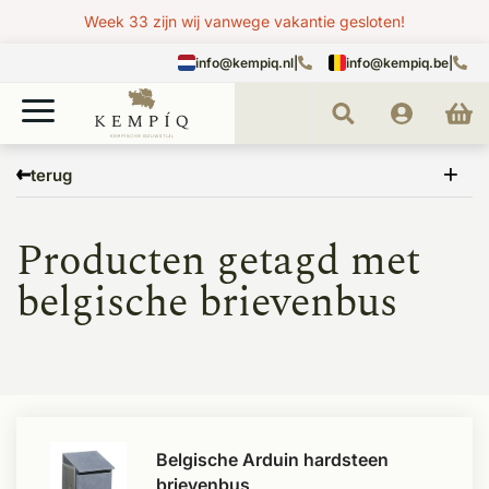
Week 33 zijn wij vanwege vakantie gesloten!
info@kempiq.nl
|
info@kempiq.be
|
Home
Tags
belgische brievenbus
terug
Producten getagd met
belgische brievenbus
Belgische Arduin hardsteen
brievenbus