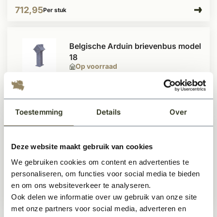
712,95
Per stuk
Belgische Arduin brievenbus model
18
Op voorraad
1.005,99
Per stuk
Toestemming
Details
Over
Belgische Arduin brievenbus model
Deze website maakt gebruik van cookies
10
Op voorraad
We gebruiken cookies om content en advertenties te
personaliseren, om functies voor social media te bieden
en om ons websiteverkeer te analyseren.
838,50
Per stuk
Ook delen we informatie over uw gebruik van onze site
met onze partners voor social media, adverteren en