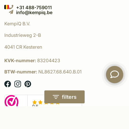
+31 488-759011
info@kempiq.be
KempíQ B.V.
Industrieweg 2-B
4041 CR Kesteren
KVK-nummer:
83204423
BTW-nummer:
NL8627.68.640.B.01
filters