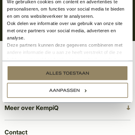
We gebruiken cookies om content en advertenties te
personaliseren, om functies voor social media te bieden
en om ons websiteverkeer te analyseren.
Ook delen we informatie over uw gebruik van onze site
met onze partners voor social media, adverteren en
analyse.
Deze partners kunnen deze gegevens combineren met
andere informatie die u aan ze heeft verstrekt of die ze
Klantenservice
hebben verzameld op basis van uw gebruik van hun
services.
ALLES TOESTAAN
Categorieën
AANPASSEN
Meer over KempíQ
Contact