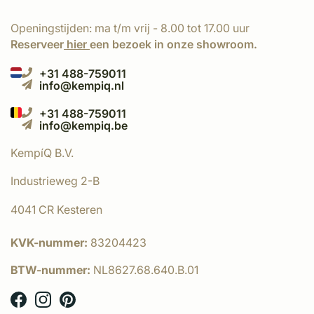
Openingstijden: ma t/m vrij - 8.00 tot 17.00 uur
Reserveer
hier
een bezoek in onze showroom.
+31 488-759011
info@kempiq.nl
+31 488-759011
info@kempiq.be
KempíQ B.V.
Industrieweg 2-B
4041 CR Kesteren
KVK-nummer:
83204423
BTW-nummer:
NL8627.68.640.B.01