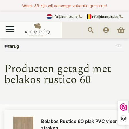
Week 33 zijn wij vanwege vakantie gesloten!
info@kempiq.nl
|
info@kempiq.be
|
Home
Tags
belakos rustico 60
terug
Producten getagd met
belakos rustico 60
9,6
Belakos Rustico 60 plak PVC vloer
stroken