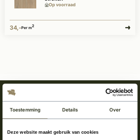
Op voorraad
2
34,-
Per m
Meld je aan en ontvang het laatste nieuws
over onze kempische bouwstijl!
Toestemming
Details
Over
Aanmelden voor de nieuwsbrief
Deze website maakt gebruik van cookies