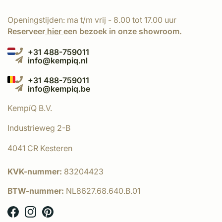
Openingstijden: ma t/m vrij - 8.00 tot 17.00 uur
Reserveer
hier
een bezoek in onze showroom.
+31 488-759011
info@kempiq.nl
+31 488-759011
info@kempiq.be
KempíQ B.V.
Industrieweg 2-B
4041 CR Kesteren
KVK-nummer:
83204423
BTW-nummer:
NL8627.68.640.B.01