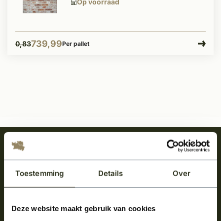
Op voorraad
739,99
0,83
Per pallet
Meld je aan en ontvang het laatste nieuws
over onze kempische bouwstijl!
Toestemming
Details
Over
Aanmelden voor de nieuwsbrief
Deze website maakt gebruik van cookies