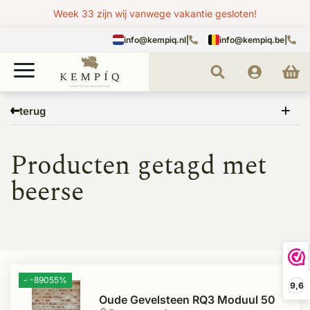
Week 33 zijn wij vanwege vakantie gesloten!
info@kempiq.nl
|
info@kempiq.be
|
Home
Tags
beerse
terug
Producten getagd met
beerse
- -89055%
9,6
Oude Gevelsteen RQ3 Moduul 50