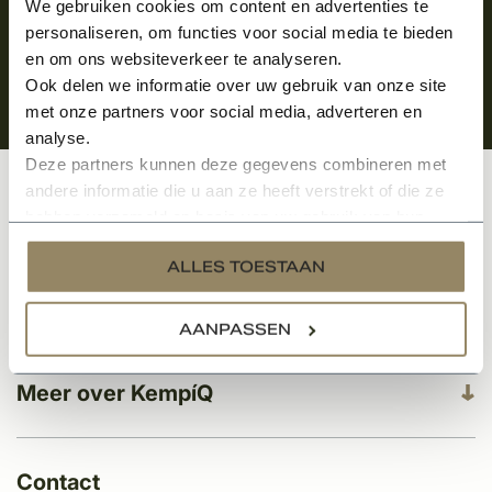
We gebruiken cookies om content en advertenties te
personaliseren, om functies voor social media te bieden
en om ons websiteverkeer te analyseren.
Ook delen we informatie over uw gebruik van onze site
met onze partners voor social media, adverteren en
analyse.
Deze partners kunnen deze gegevens combineren met
andere informatie die u aan ze heeft verstrekt of die ze
Klantenservice
hebben verzameld op basis van uw gebruik van hun
services.
ALLES TOESTAAN
Categorieën
AANPASSEN
Meer over KempíQ
Contact