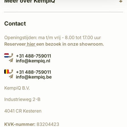
Meer over KempíQ
Contact
Openingstijden: ma t/m vrij - 8.00 tot 17.00 uur
Reserveer
hier
een bezoek in onze showroom.
+31 488-759011
info@kempiq.nl
+31 488-759011
info@kempiq.be
KempíQ B.V.
Industrieweg 2-B
4041 CR Kesteren
KVK-nummer:
83204423