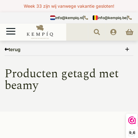
Week 33 zijn wij vanwege vakantie gesloten!
info@kempiq.nl
|
info@kempiq.be
|
Home
Tags
beamy
terug
Producten getagd met
beamy
9,6