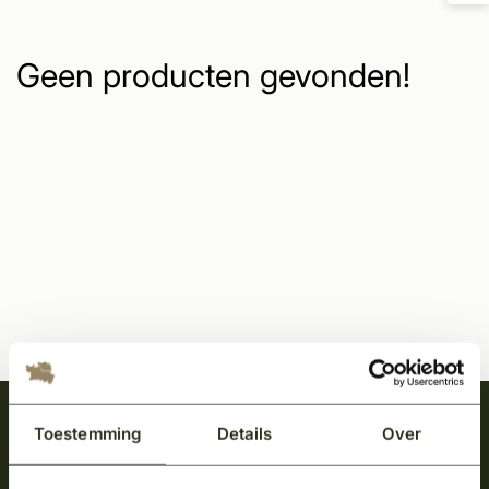
Geen producten gevonden!
Meld je aan en ontvang het laatste nieuws
Toestemming
Details
Over
over onze kempische bouwstijl!