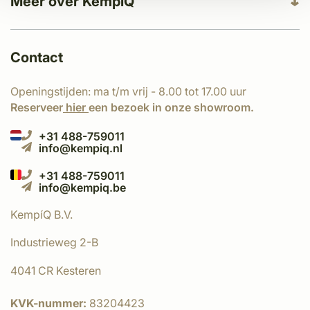
Meer over KempíQ
Contact
Openingstijden: ma t/m vrij - 8.00 tot 17.00 uur
Reserveer
hier
een bezoek in onze showroom.
+31 488-759011
info@kempiq.nl
+31 488-759011
info@kempiq.be
KempíQ B.V.
Industrieweg 2-B
4041 CR Kesteren
KVK-nummer:
83204423