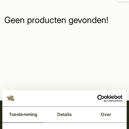
Geen producten gevonden!
Meld je aan en ontvang het laatste nieuws
Toestemming
Details
Over
over onze kempische bouwstijl!