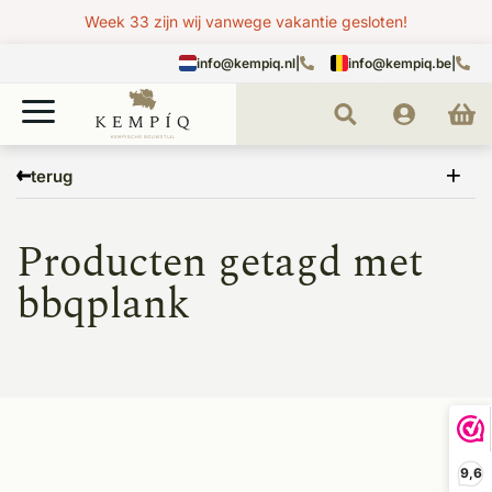
Week 33 zijn wij vanwege vakantie gesloten!
info@kempiq.nl
|
info@kempiq.be
|
Home
Tags
bbqplank
terug
Producten getagd met
bbqplank
9,6