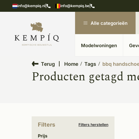
showroom in Kesteren
Unieke materialen in kempische
info@kempiq.nl
|
info@kempiq.be
|
Alle categorieën
Modelwoningen
Gev
Terug
Home
Tags
bbq handscho
Producten getagd m
Filters
Filters herstellen
Prijs