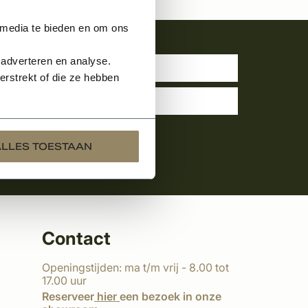
 media te bieden en om ons
uwsbrief
 adverteren en analyse.
rstrekt of die ze hebben
ALLES TOESTAAN
Contact
Openingstijden: ma t/m vrij - 8.00 tot
17.00 uur
Reserveer
hier
een bezoek in onze