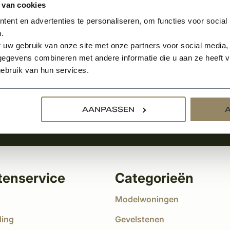
 van cookies
ent en advertenties te personaliseren, om functies voor social
.
Aanmelden voor de nie
 uw gebruik van onze site met onze partners voor social media,
egevens combineren met andere informatie die u aan ze heeft ve
tste nieuws
ebruik van hun services.
!
AANPASSEN
tenservice
Categorieën
t
Modelwoningen
ding
Gevelstenen