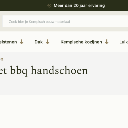
 bouwstijl
Meer dan 20 jaar ervaring
elstenen
Dak
Kempische kozijnen
Lui
en
et bbq handschoen