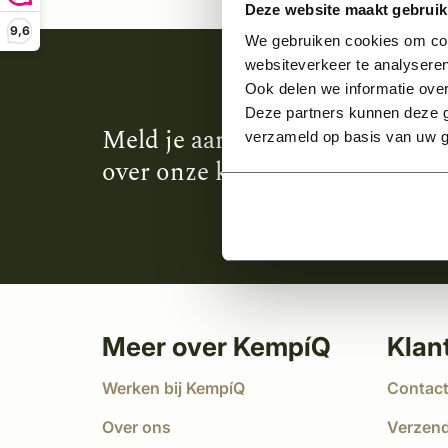
Deze website maakt gebruik
9,6
We gebruiken cookies om cont
websiteverkeer te analyseren
Ook delen we informatie over
Deze partners kunnen deze g
Meld je aan en ontvang het laa
verzameld op basis van uw g
over onze kempische bouwstijl
Meer over KempíQ
Klan
Werken bij KempíQ
Contac
Over ons
Verzen