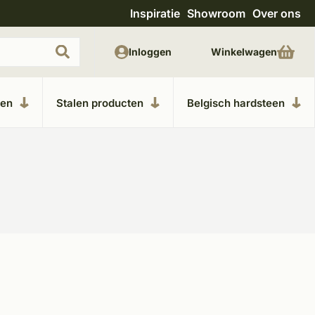
Inspiratie
Showroom
Over ons
Uitgebreide showroom in Kesteren
Unieke m
Inloggen
Winkelwagen
ken
Stalen producten
Belgisch hardsteen