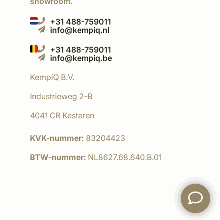
showroom.
+31 488-759011
info@kempiq.nl
+31 488-759011
info@kempiq.be
KempíQ B.V.
Industrieweg 2-B
4041 CR Kesteren
KVK-nummer:
83204423
BTW-nummer:
NL8627.68.640.B.01