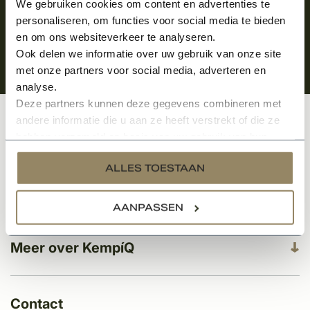
We gebruiken cookies om content en advertenties te
personaliseren, om functies voor social media te bieden
en om ons websiteverkeer te analyseren.
Ook delen we informatie over uw gebruik van onze site
met onze partners voor social media, adverteren en
analyse.
Deze partners kunnen deze gegevens combineren met
andere informatie die u aan ze heeft verstrekt of die ze
Klantenservice
hebben verzameld op basis van uw gebruik van hun
services.
ALLES TOESTAAN
Categorieën
AANPASSEN
Meer over KempíQ
Contact