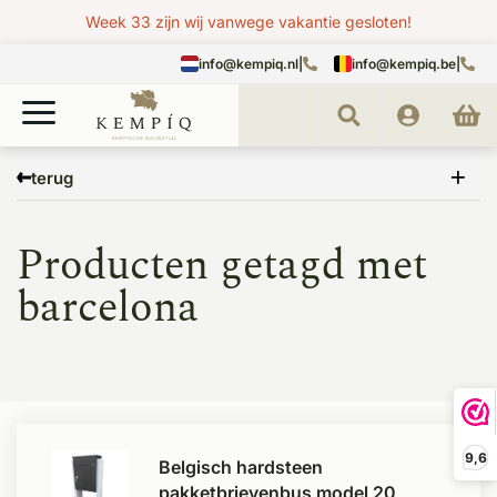
Week 33 zijn wij vanwege vakantie gesloten!
info@kempiq.nl
|
info@kempiq.be
|
Home
Tags
barcelona
terug
Producten getagd met
barcelona
9,6
Belgisch hardsteen
pakketbrievenbus model 20