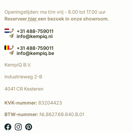
Openingstijden: ma t/m vrij - 8.00 tot 17.00 uur
Reserveer
hier
een bezoek in onze showroom.
+31 488-759011
info@kempiq.nl
+31 488-759011
info@kempiq.be
KempíQ B.V.
Industrieweg 2-B
4041 CR Kesteren
KVK-nummer:
83204423
BTW-nummer:
NL8627.68.640.B.01