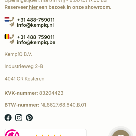
Openingstijden: ma t/m vrij - 8.00 tot 17.00 uur
Reserveer
hier
een bezoek in onze showroom.
+31 488-759011
info@kempiq.nl
+31 488-759011
info@kempiq.be
KempíQ B.V.
Industrieweg 2-B
4041 CR Kesteren
KVK-nummer:
83204423
BTW-nummer:
NL8627.68.640.B.01