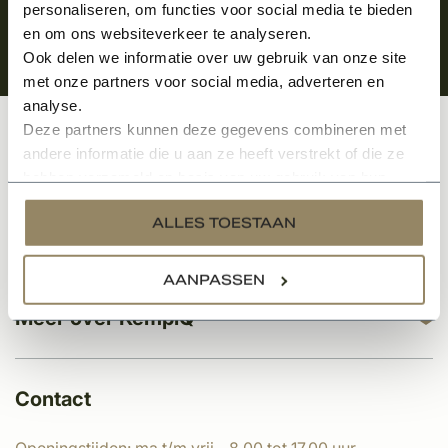
personaliseren, om functies voor social media te bieden
en om ons websiteverkeer te analyseren.
Ook delen we informatie over uw gebruik van onze site
met onze partners voor social media, adverteren en
analyse.
Deze partners kunnen deze gegevens combineren met
Klantenservice
andere informatie die u aan ze heeft verstrekt of die ze
hebben verzameld op basis van uw gebruik van hun
services.
ALLES TOESTAAN
Categorieën
AANPASSEN
Meer over KempíQ
Contact