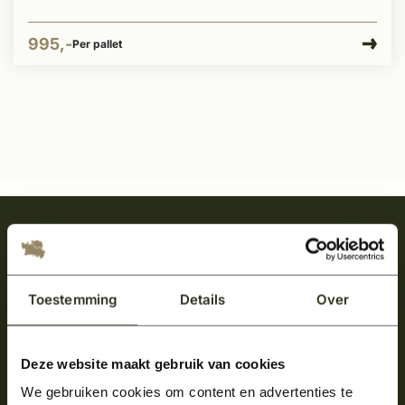
995,-
Per pallet
Meld je aan en ontvang het laatste nieuws
over onze kempische bouwstijl!
Aanmelden voor de nieuwsbrief
Toestemming
Details
Over
Deze website maakt gebruik van cookies
We gebruiken cookies om content en advertenties te