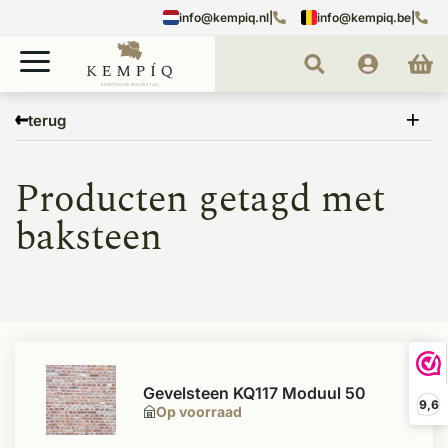
info@kempiq.nl
|
info@kempiq.be
|
Home
Tags
baksteen
terug
Producten getagd met
baksteen
Gevelsteen KQ117 Moduul 50
9,6
Op voorraad