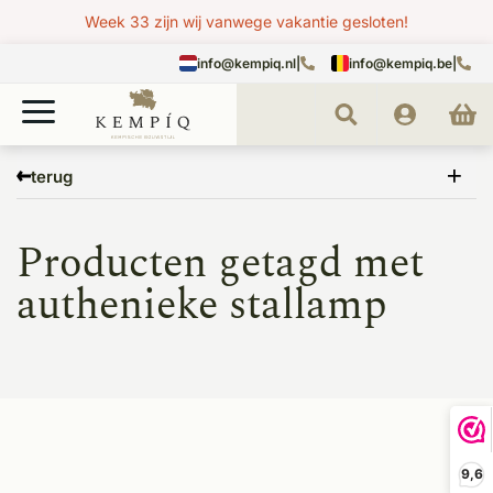
Week 33 zijn wij vanwege vakantie gesloten!
info@kempiq.nl
|
info@kempiq.be
|
Home
Tags
authenieke stallamp
terug
Producten getagd met
authenieke stallamp
9,6