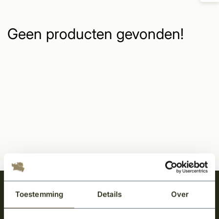
Geen producten gevonden!
Meld je aan en ontvang het laatste nieuws
Toestemming
Details
Over
over onze kempische bouwstijl!