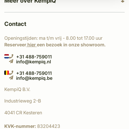
Meer over KempíQ
Contact
Openingstijden: ma t/m vrij - 8.00 tot 17.00 uur
Reserveer
hier
een bezoek in onze showroom.
+31 488-759011
info@kempiq.nl
+31 488-759011
info@kempiq.be
KempíQ B.V.
Industrieweg 2-B
4041 CR Kesteren
KVK-nummer:
83204423