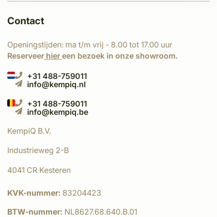
Contact
Openingstijden: ma t/m vrij - 8.00 tot 17.00 uur
Reserveer
hier
een bezoek in onze showroom.
+31 488-759011
info@kempiq.nl
+31 488-759011
info@kempiq.be
KempíQ B.V.
Industrieweg 2-B
4041 CR Kesteren
KVK-nummer:
83204423
BTW-nummer:
NL8627.68.640.B.01