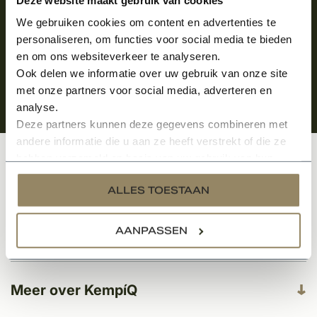
We gebruiken cookies om content en advertenties te
personaliseren, om functies voor social media te bieden
en om ons websiteverkeer te analyseren.
Ook delen we informatie over uw gebruik van onze site
met onze partners voor social media, adverteren en
analyse.
Deze partners kunnen deze gegevens combineren met
andere informatie die u aan ze heeft verstrekt of die ze
hebben verzameld op basis van uw gebruik van hun
Klantenservice
services.
ALLES TOESTAAN
AANPASSEN
Categorieën
Meer over KempíQ