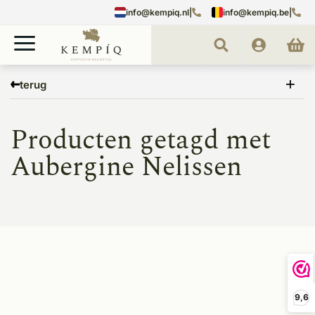
info@kempiq.nl
|
info@kempiq.be
|
Home
Tags
Aubergine Nelissen
terug
Producten getagd met
Aubergine Nelissen
9,6