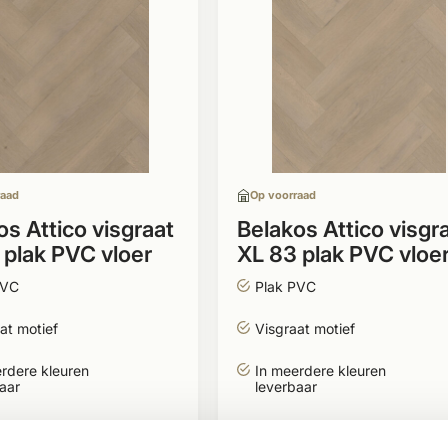
raad
Op voorraad
os Attico visgraat
Belakos Attico visgr
 plak PVC vloer
XL 83 plak PVC vloe
PVC
Plak PVC
at motief
Visgraat motief
rdere kleuren
In meerdere kleuren
aar
leverbaar