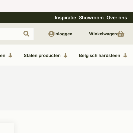
Inspiratie
Showroom
Over ons
Uitgebreide showroom in Kesteren
Unieke m
Inloggen
Winkelwagen
ken
Stalen producten
Belgisch hardsteen