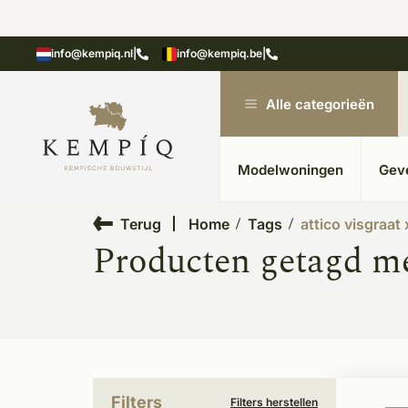
showroom in Kesteren
Unieke materialen in kempische
info@kempiq.nl
|
info@kempiq.be
|
Alle categorieën
Modelwoningen
Gev
Terug
Home
Tags
attico visgraat 
Producten getagd met
Filters
Filters herstellen