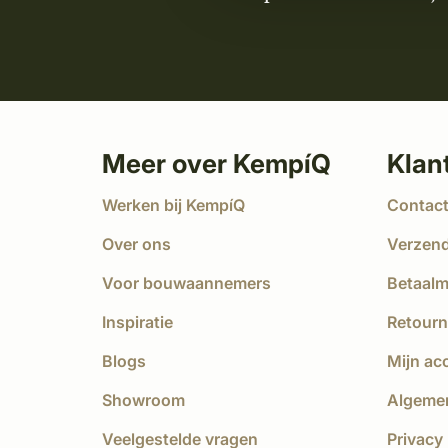
Meer over KempíQ
Klan
Werken bij KempíQ
Contac
Over ons
Verzen
Voor bouwaannemers
Betaal
Inspiratie
Retourn
Blogs
Mijn ac
Showroom
Algeme
Veelgestelde vragen
Privacy 