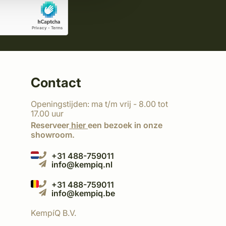
Contact
Openingstijden: ma t/m vrij - 8.00 tot
17.00 uur
Reserveer
hier
een bezoek in onze
showroom.
+31 488-759011
info@kempiq.nl
+31 488-759011
info@kempiq.be
KempíQ B.V.