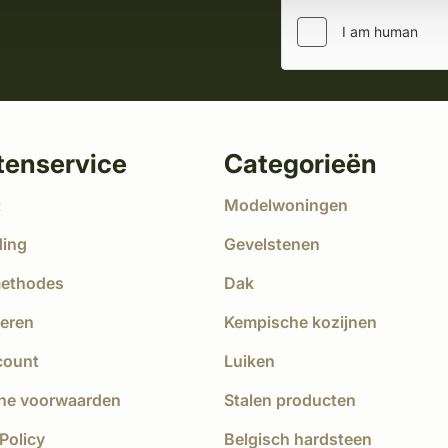
tenservice
Categorieën
t
Modelwoningen
ding
Gevelstenen
methodes
Dak
eren
Kempische kozijnen
count
Luiken
ne voorwaarden
Stalen producten
Policy
Belgisch hardsteen