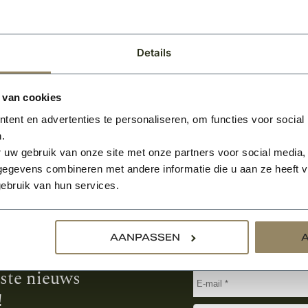
34,-
BEKIJKEN
BEKIJK
2
2
Per m
Per m
Details
 van cookies
ent en advertenties te personaliseren, om functies voor social
.
 uw gebruik van onze site met onze partners voor social media,
egevens combineren met andere informatie die u aan ze heeft ve
ebruik van hun services.
Aanmelden voor de nie
AANPASSEN
tste nieuws
!