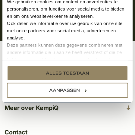
We gebruiken cookies om content en advertenties te
personaliseren, om functies voor social media te bieden
en om ons websiteverkeer te analyseren.
Ook delen we informatie over uw gebruik van onze site
met onze partners voor social media, adverteren en
analyse.
Deze partners kunnen deze gegevens combineren met
andere informatie die u aan ze heeft verstrekt of die ze
Klantenservice
hebben verzameld op basis van uw gebruik van hun
services.
ALLES TOESTAAN
Categorieën
AANPASSEN
Meer over KempíQ
Contact