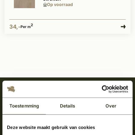
Op voorraad
2
34,-
Per m
Meld je aan en ontvang het laatste nieuws
over onze kempische bouwstijl!
Toestemming
Details
Over
Aanmelden voor de nieuwsbrief
Deze website maakt gebruik van cookies