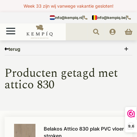
Week 33 zijn wij vanwege vakantie gesloten!
info@kempiq.nl
|
info@kempiq.be
|
Home
Tags
attico 830
terug
Producten getagd met
attico 830
9,6
Belakos Attico 830 plak PVC vloer
stroken