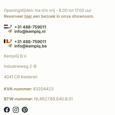
Openingstijden: ma t/m vrij - 8.00 tot 17.00 uur
Reserveer
hier
een bezoek in onze showroom.
+31 488-759011
info@kempiq.nl
+31 488-759011
info@kempiq.be
KempíQ B.V.
Industrieweg 2-B
4041 CR Kesteren
KVK-nummer:
83204423
BTW-nummer:
NL8627.68.640.B.01