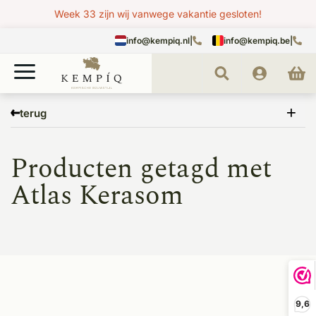
Week 33 zijn wij vanwege vakantie gesloten!
info@kempiq.nl
|
info@kempiq.be
|
Home
Tags
Atlas Kerasom
terug
Producten getagd met
Atlas Kerasom
9,6