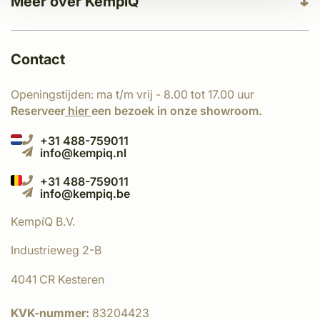
Meer over KempíQ
Contact
Openingstijden: ma t/m vrij - 8.00 tot 17.00 uur
Reserveer
hier
een bezoek in onze showroom.
+31 488-759011
info@kempiq.nl
+31 488-759011
info@kempiq.be
KempíQ B.V.
Industrieweg 2-B
4041 CR Kesteren
KVK-nummer:
83204423