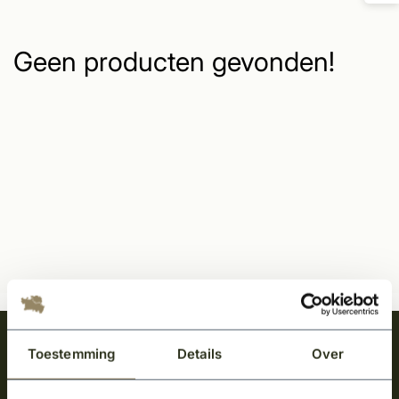
Geen producten gevonden!
Meld je aan en ontvang het laatste nieuws
Toestemming
Details
Over
over onze kempische bouwstijl!